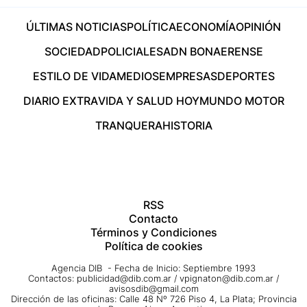
ÚLTIMAS NOTICIAS
POLÍTICA
ECONOMÍA
OPINIÓN
SOCIEDAD
POLICIALES
ADN BONAERENSE
ESTILO DE VIDA
MEDIOS
EMPRESAS
DEPORTES
DIARIO EXTRA
VIDA Y SALUD HOY
MUNDO MOTOR
TRANQUERA
HISTORIA
RSS
Contacto
Términos y Condiciones
Política de cookies
Agencia DIB - Fecha de Inicio: Septiembre 1993
Contactos:
publicidad@dib.com.ar
/
vpignaton@dib.com.ar
/
avisosdib@gmail.com
Dirección de las oficinas: Calle 48 Nº 726 Piso 4, La Plata; Provincia