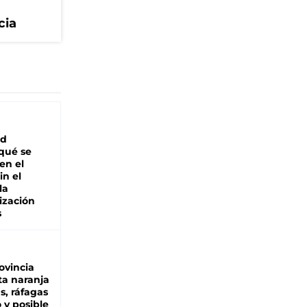
cia
ad
 qué se
en el
in el
la
ización
s
ovincia
ta naranja
as, ráfagas
 y posible