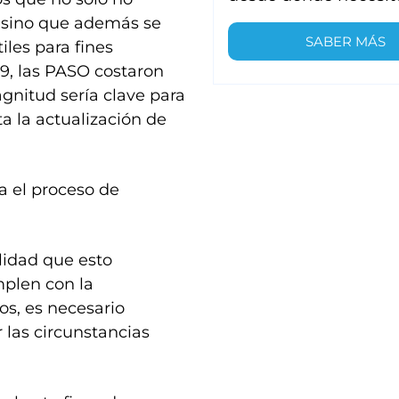
, sino que además se
SABER MÁS
les para fines
19, las PASO costaron
nitud sería clave para
ta la actualización de
a el proceso de
lidad que esto
mplen con la
os, es necesario
 las circunstancias