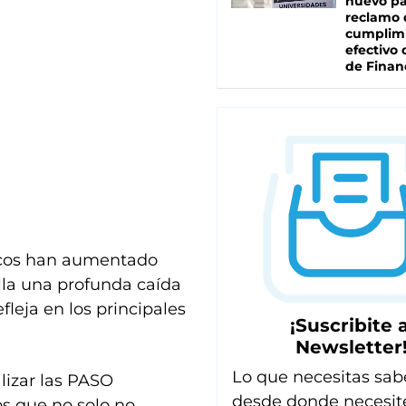
nuevo pa
reclamo 
cumplim
efectivo 
de Finan
licos han aumentado
lla una profunda caída
fleja en los principales
¡Suscribite a
Newsletter
Lo que necesitas sab
alizar las PASO
desde donde necesit
os que no solo no