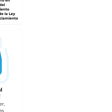
ro en
del
iento
de la Ley
ciamiento
l
!
er,
es