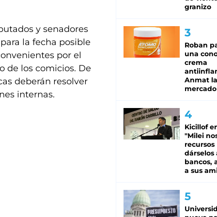
granizo
iputados y senadores
para la fecha posible
Roban pa
una cono
convenientes por el
crema
vo de los comicios. De
antiinfla
Anmat la 
cas deberán resolver
mercado
nes internas.
Kicillof e
"Milei no
recursos
dárselos 
bancos, a
a sus am
Universi