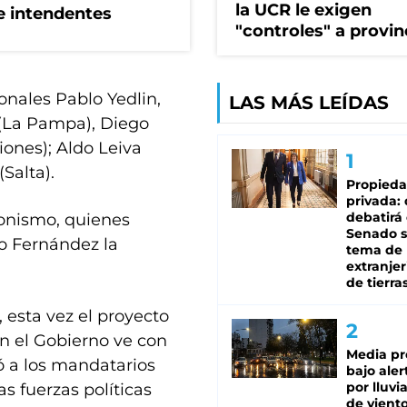
la UCR le exigen
de intendentes
"controles" a provin
onales Pablo Yedlin,
LAS MÁS LEÍDAS
 (La Pampa), Diego
iones); Aldo Leiva
Salta).
Propied
privada:
debatirá 
ronismo, quienes
Senado s
to Fernández la
tema de 
extranjer
de tierra
, esta vez el proyecto
en el Gobierno ve con
Media pr
ió a los mandatarios
bajo aler
por lluvi
s fuerzas políticas
de viento