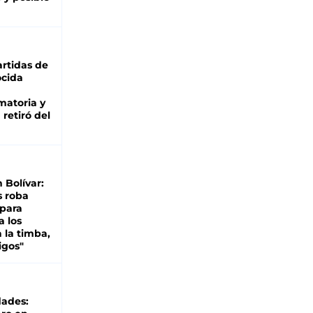
rtidas de
cida
matoria y
retiró del
n Bolívar:
s roba
 para
a los
 la timba,
igos"
dades: