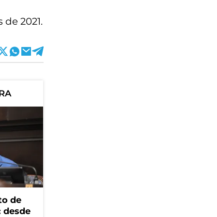
s de 2021.
ORA
to de
: desde