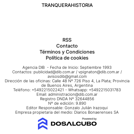
TRANQUERA
HISTORIA
RSS
Contacto
Términos y Condiciones
Política de cookies
Agencia DIB - Fecha de Inicio: Septiembre 1993
Contactos:
publicidad@dib.com.ar
/
vpignaton@dib.com.ar
/
avisosdib@gmail.com
Dirección de las oficinas: Calle 48 Nº 726 Piso 4, La Plata; Provincia
de Buenos Aires, Argentina
Teléfono: +5492215022421 - Whatsapp: +5492215031783
Email:
administracion@dib.com.ar
Registro DNDA Nº 32644856
Nº de edición: 9.890
Editor Responsable: Gonzalo Julián Irazoqui
Empresa propietaria del medio: Diarios Bonaerenses SA