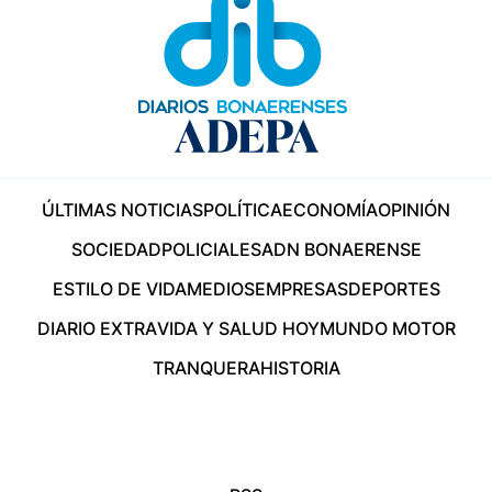
ÚLTIMAS NOTICIAS
POLÍTICA
ECONOMÍA
OPINIÓN
SOCIEDAD
POLICIALES
ADN BONAERENSE
ESTILO DE VIDA
MEDIOS
EMPRESAS
DEPORTES
DIARIO EXTRA
VIDA Y SALUD HOY
MUNDO MOTOR
TRANQUERA
HISTORIA