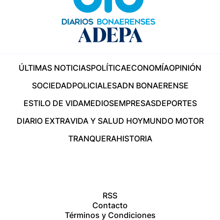
ÚLTIMAS NOTICIAS
POLÍTICA
ECONOMÍA
OPINIÓN
SOCIEDAD
POLICIALES
ADN BONAERENSE
ESTILO DE VIDA
MEDIOS
EMPRESAS
DEPORTES
DIARIO EXTRA
VIDA Y SALUD HOY
MUNDO MOTOR
TRANQUERA
HISTORIA
RSS
Contacto
Términos y Condiciones