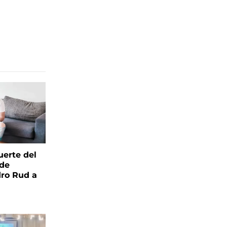
uerte del
 de
ro Rud a