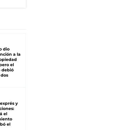
o dio
nción a la
ropiedad
pero el
 debió
 dos
 exprés y
ciones:
á el
miento
bó el