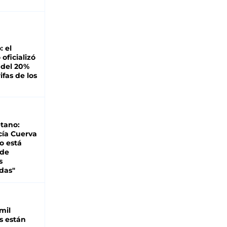
: el
oficializó
 del 20%
ifas de los
tano:
cía Cuerva
o está
 de
s
das"
mil
s están