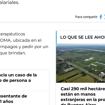
lariales.
Para compartir:
terapéuticos
LO QUE SE LEE AH
 IOMA, ubicada en el
 impagos y pedir por un
 que brindan.
cia un caso de la
e de persona a
Casi 290 mil hectár
están en manos
esentante de
extranjeras en la pr
1 años