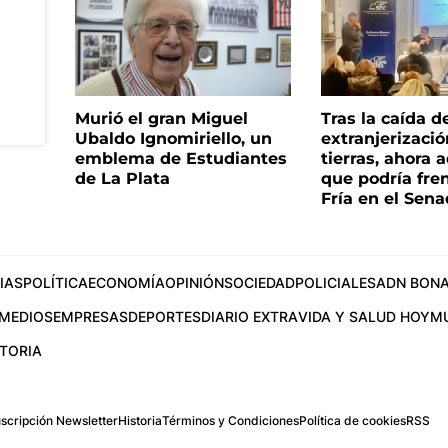
Murió el gran Miguel
Tras la caída d
Ubaldo Ignomiriello, un
extranjerizaci
emblema de Estudiantes
tierras, ahora 
de La Plata
que podría fre
Fría en el Sen
IAS
POLÍTICA
ECONOMÍA
OPINIÓN
SOCIEDAD
POLICIALES
ADN BONA
MEDIOS
EMPRESAS
DEPORTES
DIARIO EXTRA
VIDA Y SALUD HOY
M
STORIA
scripción Newsletter
Historia
Términos y Condiciones
Política de cookies
RSS