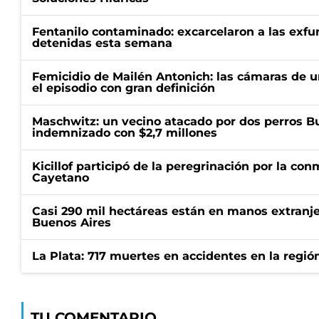
Fentanilo contaminado: excarcelaron a las exf
detenidas esta semana
Femicidio de Mailén Antonich: las cámaras de u
el episodio con gran definición
Maschwitz: un vecino atacado por dos perros Bul
indemnizado con $2,7 millones
Kicillof participó de la peregrinación por la c
Cayetano
Casi 290 mil hectáreas están en manos extranje
Buenos Aires
La Plata: 717 muertes en accidentes en la regió
TU COMENTARIO