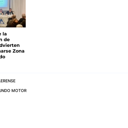
e la
ón de
advierten
narse Zona
ado
ERENSE
UNDO MOTOR