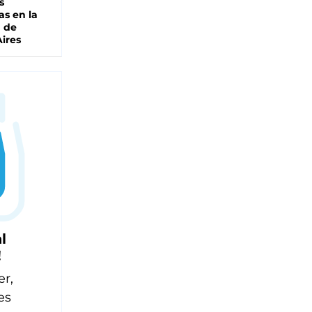
s
as en la
a de
ires
l
!
er,
es