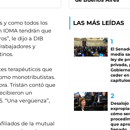
de Buenos Aires
LAS MÁS LEÍDAS
s y como todos los
n IOMA tendrán que
s”, le dijo a DIB
 Trabajadores y
El Senad
inos.
media sa
ley de p
privada, 
tes terapéuticos que
Gobierno
ceder en
como monotributistas.
capítulos
ora. Tristán contó que
recibieron un
5. “Una vergüenza”,
Desalojo
expropia
cómo ser
procedi
afiliados de la mutual
que apro
Senado