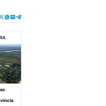
ORA
eas
ovincia