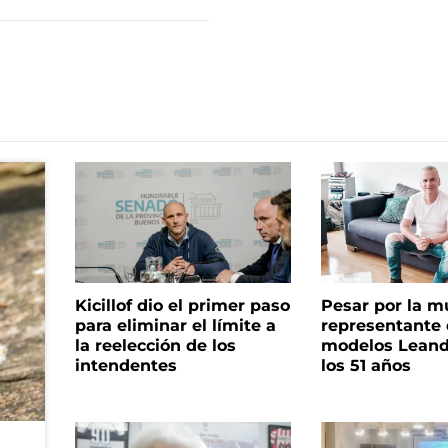
Kicillof dio el primer paso
Pesar por la m
para eliminar el límite a
representante
la reelección de los
modelos Leand
intendentes
los 51 años