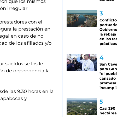
aron que los mismos
ón irregular.
Conflicto
prestadores con el
portuario
gura la prestación en
Gobierno 
la rebaja
egal en caso de no
en las tar
ad de los afiliados y/o
prácticos
 sueldos se los le
San Caye
para Gar
ión de dependencia la
"el puebl
cansado
promesa
incumpli
de las 9.30 horas en la
 tapabocas y
Casi 290 
hectárea