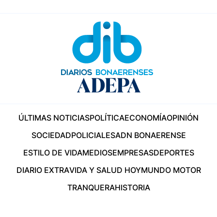
ÚLTIMAS NOTICIAS
POLÍTICA
ECONOMÍA
OPINIÓN
SOCIEDAD
POLICIALES
ADN BONAERENSE
ESTILO DE VIDA
MEDIOS
EMPRESAS
DEPORTES
DIARIO EXTRA
VIDA Y SALUD HOY
MUNDO MOTOR
TRANQUERA
HISTORIA