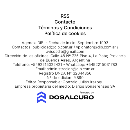
RSS
Contacto
Términos y Condiciones
Política de cookies
Agencia DIB - Fecha de Inicio: Septiembre 1993
Contactos:
publicidad@dib.com.ar
/
vpignaton@dib.com.ar
/
avisosdib@gmail.com
Dirección de las oficinas: Calle 48 Nº 726 Piso 4, La Plata; Provincia
de Buenos Aires, Argentina
Teléfono: +5492215022421 - Whatsapp: +5492215031783
Email:
administracion@dib.com.ar
Registro DNDA Nº 32644856
Nº de edición: 9.890
Editor Responsable: Gonzalo Julián Irazoqui
Empresa propietaria del medio: Diarios Bonaerenses SA