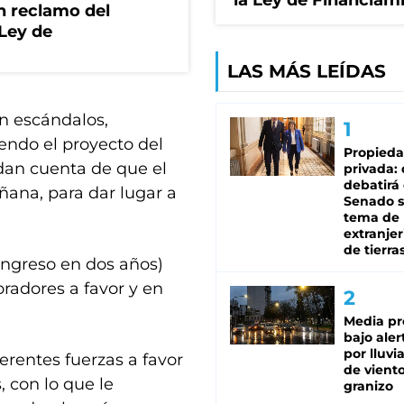
la Ley de Financiam
n reclamo del
 Ley de
LAS MÁS LEÍDAS
n escándalos,
endo el proyecto del
Propied
dan cuenta de que el
privada:
debatirá 
añana, para dar lugar a
Senado s
tema de 
extranjer
de tierra
ongreso en dos años)
radores a favor y en
Media pr
bajo aler
por lluvi
erentes fuerzas a favor
de viento
, con lo que le
granizo