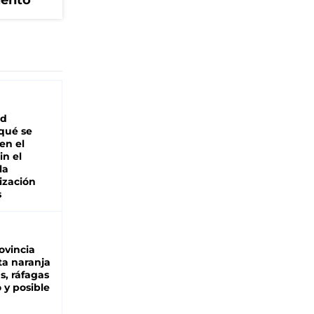
iento
ad
 qué se
en el
in el
la
ización
s
ovincia
ta naranja
as, ráfagas
 y posible