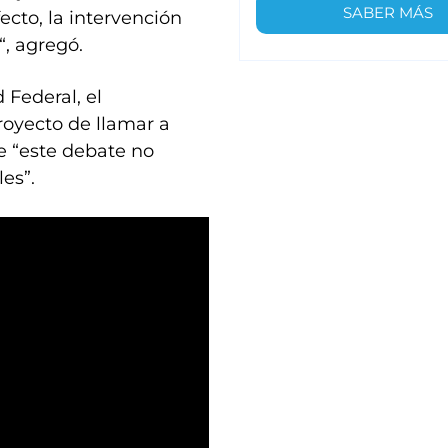
SABER MÁS
ecto, la intervención
, agregó.
 Federal, el
royecto de llamar a
e “este debate no
es”.