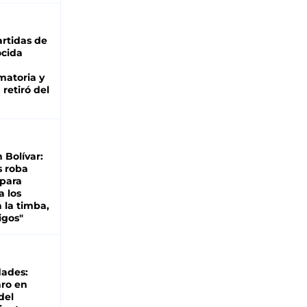
rtidas de
cida
matoria y
retiró del
n Bolívar:
s roba
 para
a los
 la timba,
igos"
dades:
ro en
del