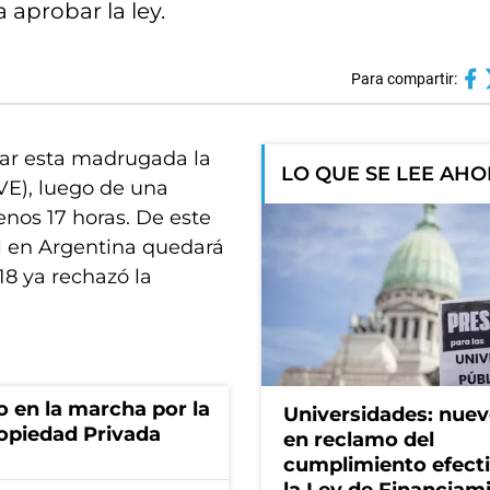
 aprobar la ley.
Para compartir:
ar esta madrugada la
LO QUE SE LEE AH
VE), luego de una
nos 17 horas. De este
al en Argentina quedará
8 ya rechazó la
o en la marcha por la
Universidades: nuev
ropiedad Privada
en reclamo del
cumplimiento efect