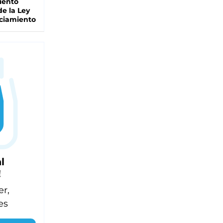
iento
de la Ley
ciamiento
l
!
er,
es