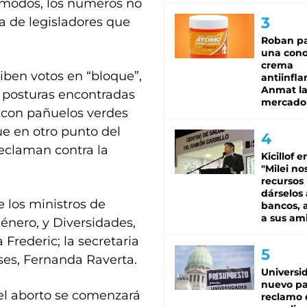
s modos, los números no
a de legisladores que
Roban pa
una cono
crema
ben votos en “bloque”,
antiinfla
Anmat la 
 posturas encontradas
mercado
s con pañuelos verdes
ue en otro punto del
eclaman contra la
Kicillof e
"Milei no
recursos
dárselos 
e los ministros de
bancos, a
a sus am
énero, y Diversidades,
Frederic; la secretaria
nses, Fernanda Raverta.
Universi
nuevo pa
del aborto se comenzará
reclamo 