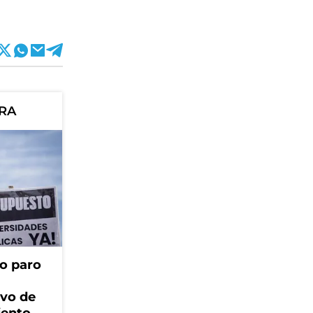
ORA
o paro
ivo de