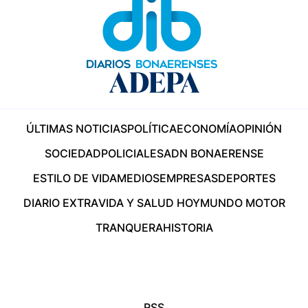
ÚLTIMAS NOTICIAS
POLÍTICA
ECONOMÍA
OPINIÓN
SOCIEDAD
POLICIALES
ADN BONAERENSE
ESTILO DE VIDA
MEDIOS
EMPRESAS
DEPORTES
DIARIO EXTRA
VIDA Y SALUD HOY
MUNDO MOTOR
TRANQUERA
HISTORIA
RSS