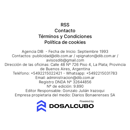
RSS
Contacto
Términos y Condiciones
Política de cookies
Agencia DIB - Fecha de Inicio: Septiembre 1993
Contactos:
publicidad@dib.com.ar
/
vpignaton@dib.com.ar
/
avisosdib@gmail.com
Dirección de las oficinas: Calle 48 Nº 726 Piso 4, La Plata; Provincia
de Buenos Aires, Argentina
Teléfono: +5492215022421 - Whatsapp: +5492215031783
Email:
administracion@dib.com.ar
Registro DNDA Nº 32644856
Nº de edición: 9.890
Editor Responsable: Gonzalo Julián Irazoqui
Empresa propietaria del medio: Diarios Bonaerenses SA