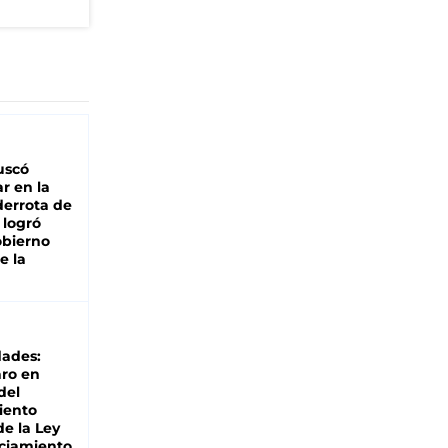
buscó
ar en la
derrota de
e logró
obierno
e la
dades:
ro en
del
iento
de la Ley
ciamiento