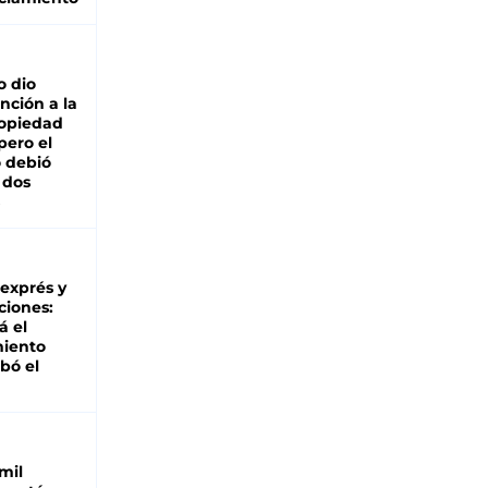
o dio
nción a la
ropiedad
pero el
 debió
 dos
 exprés y
ciones:
á el
miento
bó el
mil