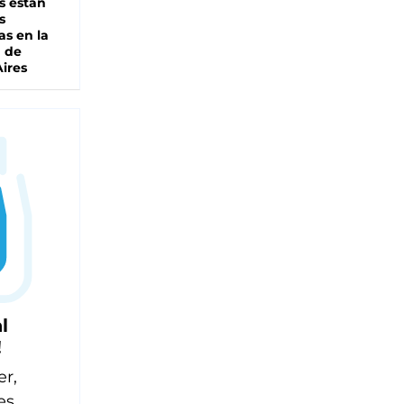
s están
s
as en la
a de
ires
l
!
er,
es