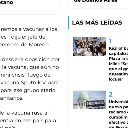
de Buenos Aires
etano
LAS MÁS LEÍDAS
aremos a vacunar a los
s”, dijo el jefe de
naerense de Moreno.
Kicillof 
capitaliz
Plaza la 
 desde la oposición por
Milei: "S
e la vacuna, que aún no
que el g
desestim
ini crisis” luego de
locura"
a vacuna Sputnik V para
 para ese grupo etario
nitarios.
Universi
nuevo pa
reclamo 
e la vacuna rusa al
cumplim
entra en ese país para
efectivo 
de Finan