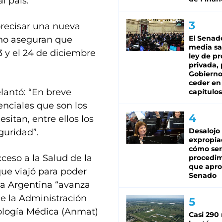
l país.
precisar una nueva
El Senad
rno aseguran que
media sa
3 y el 24 de diciembre
ley de p
privada, 
Gobierno
ceder en
lantó: “En breve
capítulos
nciales que son los
itan, entre ellos los
Desalojo
guridad”.
expropia
cómo ser
ceso a la Salud de la
procedi
que apro
que viajó para poder
Senado
 la Argentina “avanza
 de la Administración
ología Médica (Anmat)
Casi 290 