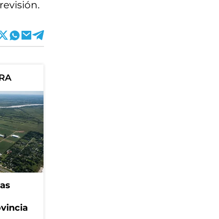
evisión.
ORA
eas
ovincia