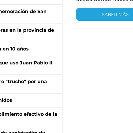
onmemoración de San
SABER MÁS
ras en la provincia de
n en 10 años
que usó Juan Pablo II
ro "trucho" por una
nidos
limiento efectivo de la
de explotación de