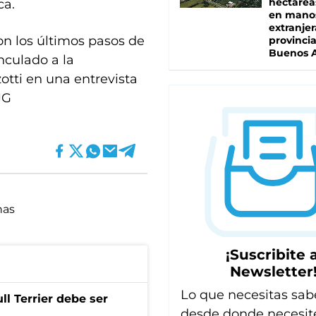
hectárea
ca.
en mano
extranjer
on los últimos pasos de
provinci
Buenos A
inculado a la
zotti en una entrevista
JG
nas
¡Suscribite a
Newsletter
Lo que necesitas sab
l Terrier debe ser
desde donde necesit