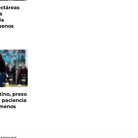
ectáreas
s
la
uenos
tino, preso
a paciencia
 menos