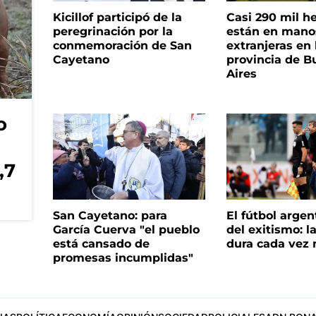
Kicillof participó de la
Casi 290 mil h
peregrinación por la
están en mano
conmemoración de San
extranjeras en 
Cayetano
provincia de B
Aires
o
,7
San Cayetano: para
El fútbol argen
García Cuerva "el pueblo
del exitismo: l
está cansado de
dura cada vez
promesas incumplidas"