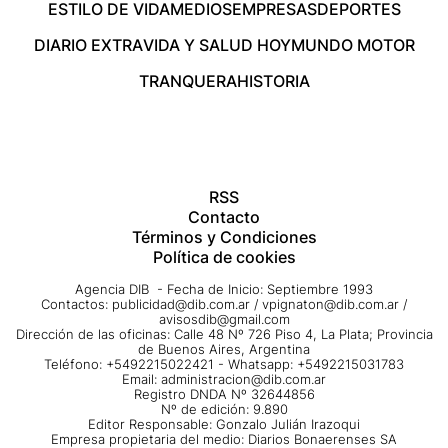
ESTILO DE VIDA
MEDIOS
EMPRESAS
DEPORTES
DIARIO EXTRA
VIDA Y SALUD HOY
MUNDO MOTOR
TRANQUERA
HISTORIA
RSS
Contacto
Términos y Condiciones
Política de cookies
Agencia DIB - Fecha de Inicio: Septiembre 1993
Contactos:
publicidad@dib.com.ar
/
vpignaton@dib.com.ar
/
avisosdib@gmail.com
Dirección de las oficinas: Calle 48 Nº 726 Piso 4, La Plata; Provincia
de Buenos Aires, Argentina
Teléfono: +5492215022421 - Whatsapp: +5492215031783
Email:
administracion@dib.com.ar
Registro DNDA Nº 32644856
Nº de edición: 9.890
Editor Responsable: Gonzalo Julián Irazoqui
Empresa propietaria del medio: Diarios Bonaerenses SA