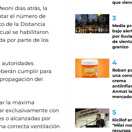
que vien
oni días atrás, la
ntar el número de
to de la Distancia
Media pr
bajo aler
cual se habilitaron
por lluvi
a por parte de los
de viento
granizo
as autoridades
Roban pa
eberán cumplir para
una cono
 propagación del
crema
antiinfla
Anmat la 
mercado
zar la máxima
ular exclusivamente con
es o alcanzadas por
Kicillof e
"Milei no
a correcta ventilación
recursos