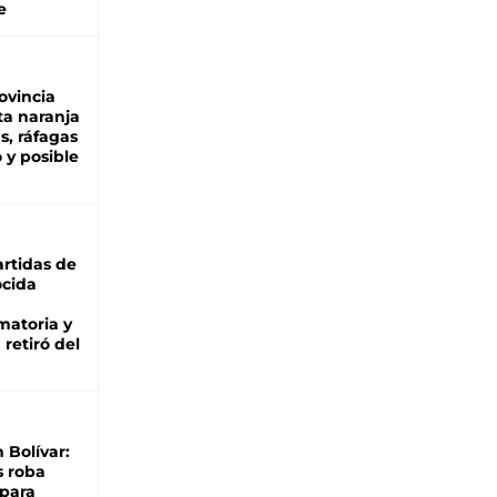
e
ovincia
ta naranja
as, ráfagas
 y posible
rtidas de
cida
matoria y
retiró del
n Bolívar:
s roba
 para