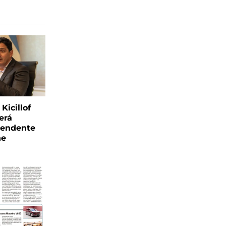
Kicillof
erá
tendente
ne