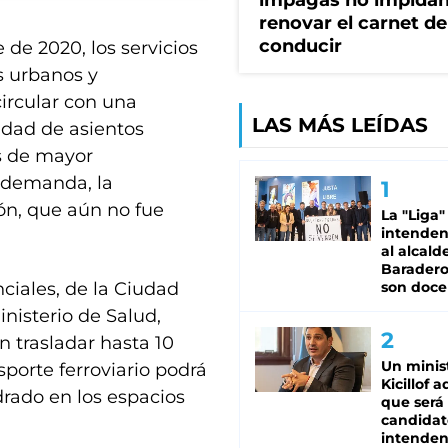
impagas no impida
renovar el carnet de
conducir
 de 2020, los servicios
s urbanos y
ircular con una
LAS MÁS LEÍDAS
idad de asientos
os de mayor
e demanda, la
ión, que aún no fue
La "Liga"
intende
al alcald
Baradero
ciales, de la Ciudad
son doce
nisterio de Salud,
n trasladar hasta 10
Un minis
sporte ferroviario podrá
Kicillof 
drado en los espacios
que será
candidat
intenden