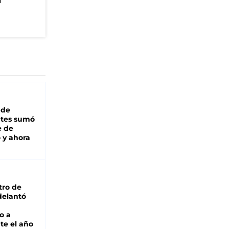
n
 de
ntes sumó
e de
 y ahora
tro de
adelantó
o a
te el año