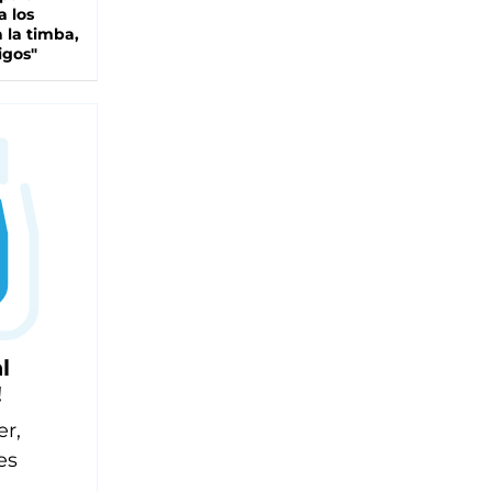
a los
 la timba,
igos"
l
!
er,
es