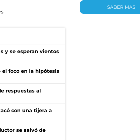
SABER MÁS
es
as y se esperan vientos
el foco en la hipótesis
de respuestas al
tacó con una tijera a
ductor se salvó de