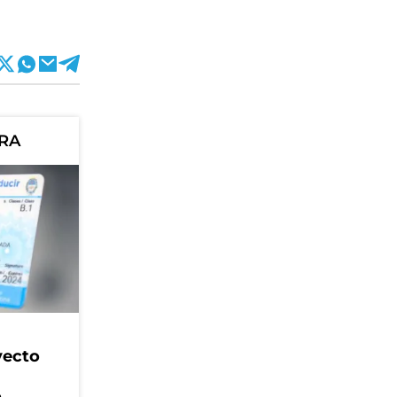
ORA
yecto