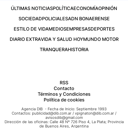
ÚLTIMAS NOTICIAS
POLÍTICA
ECONOMÍA
OPINIÓN
SOCIEDAD
POLICIALES
ADN BONAERENSE
ESTILO DE VIDA
MEDIOS
EMPRESAS
DEPORTES
DIARIO EXTRA
VIDA Y SALUD HOY
MUNDO MOTOR
TRANQUERA
HISTORIA
RSS
Contacto
Términos y Condiciones
Política de cookies
Agencia DIB - Fecha de Inicio: Septiembre 1993
Contactos:
publicidad@dib.com.ar
/
vpignaton@dib.com.ar
/
avisosdib@gmail.com
Dirección de las oficinas: Calle 48 Nº 726 Piso 4, La Plata; Provincia
de Buenos Aires, Argentina