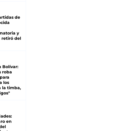
rtidas de
cida
matoria y
retiró del
n Bolívar:
s roba
 para
a los
 la timba,
igos"
dades:
ro en
del