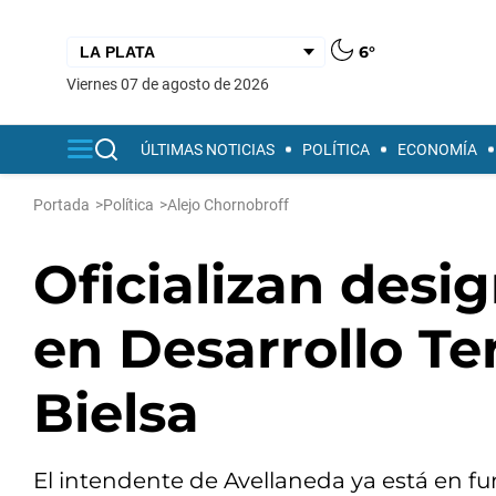
6°
viernes 07 de agosto de 2026
ÚLTIMAS NOTICIAS
POLÍTICA
ECONOMÍA
Portada
>
Política
>
Alejo Chornobroff
Oficializan desi
en Desarrollo Ter
Bielsa
El intendente de Avellaneda ya está en fun