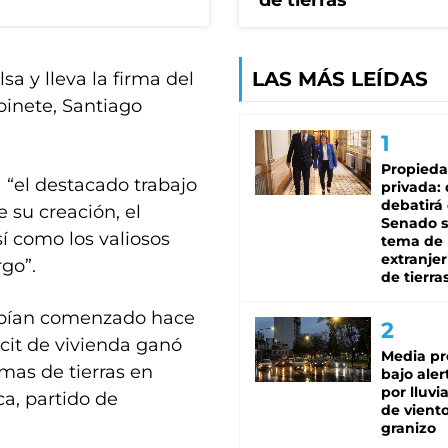
de tierras
LAS MÁS LEÍDAS
a y lleva la firma del
binete, Santiago
Propied
a “el destacado trabajo
privada:
debatirá 
 su creación, el
Senado s
sí como los valiosos
tema de 
extranjer
go”.
de tierra
habían comenzado hace
cit de vivienda ganó
Media pr
omas de tierras en
bajo aler
por lluvi
ca, partido de
de viento
granizo