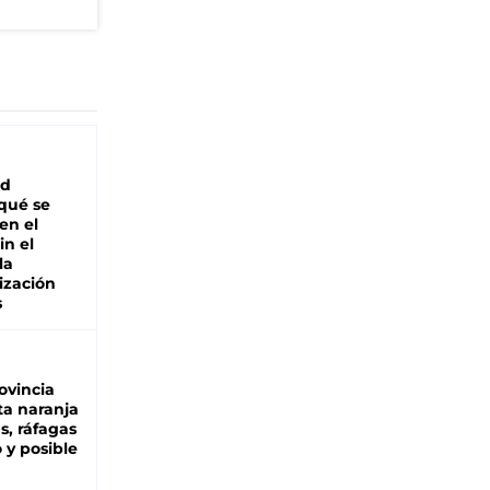
ad
 qué se
en el
in el
la
ización
s
ovincia
ta naranja
as, ráfagas
 y posible