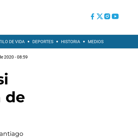
TILO DE VIDA
DEPORTES
HISTORIA
MEDIOS
e 2020 - 08:59
si
a de
Santiago