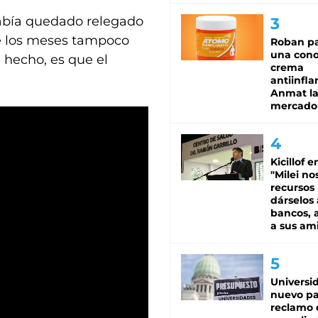
 había quedado relegado
de los meses tampoco
Roban pa
una cono
e hecho, es que el
crema
antiinfla
Anmat la 
mercado
Kicillof e
"Milei no
recursos
dárselos 
bancos, a
a sus am
Universi
nuevo pa
reclamo 