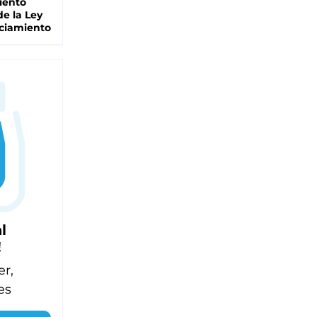
iento
de la Ley
ciamiento
l
!
er,
es