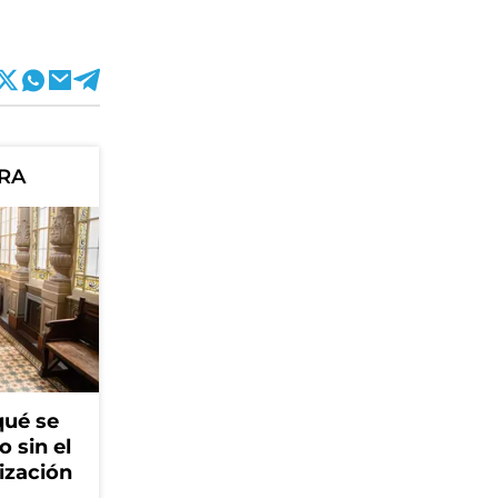
ORA
qué se
o sin el
ización