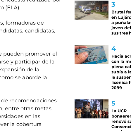
o (ELA).
Brutal fe
en Luján
les, formadoras de
a puñala
joven de
andidatas, candidatas,
sus tres 
e pueden promover el
Hacía ac
se y participar de la
con la m
plena cal
 expansión de la
subía a l
 como se aborde la
le suspe
licenica 
2099
a de recomendaciones
, entre otras metas
La UCR
versidades en las
bonaere
renovó s
over la cobertura
Convenc