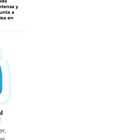
ada
intensa y
unta a
lea en
l
!
er,
es