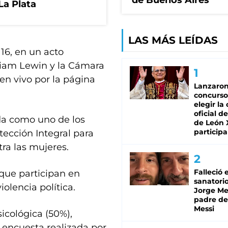
de Buenos Aires
La Plata
LAS MÁS LEÍDAS
16, en un acto
riam Lewin y la Cámara
en vivo por la página
Lanzaro
concurso
elegir la
oficial de
ada como uno de los
de León 
participa
tección Integral para
tra las mujeres.
Falleció 
que participan en
sanatorio
olencia política.
Jorge Mes
padre de
Messi
icológica (50%),
 encuesta realizada por