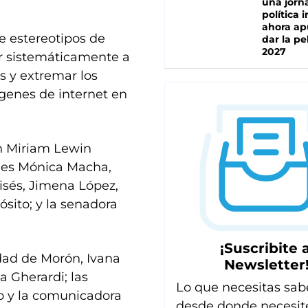
una jorn
política 
ahora ap
e estereotipos de
dar la pe
2027
ir sistemáticamente a
s y extremar los
genes de internet en
an Miriam Lewin
ales Mónica Macha,
isés, Jimena López,
ósito; y la senadora
¡Suscribite a
idad de Morón, Ivana
Newsletter
ia Gherardi; las
Lo que necesitas sab
o y la comunicadora
desde donde necesit