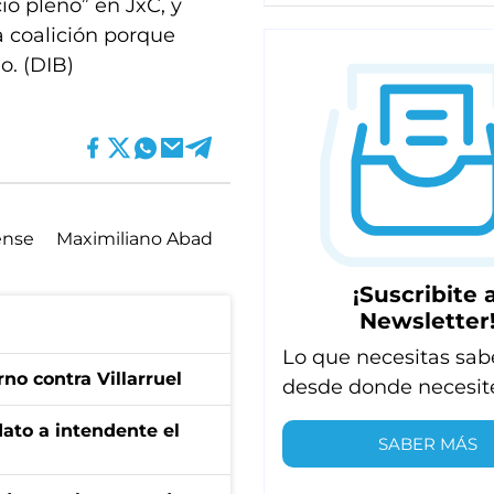
io pleno” en JxC, y
a coalición porque
o. (DIB)
ense
Maximiliano Abad
¡Suscribite a
Newsletter
Lo que necesitas sab
no contra Villarruel
desde donde necesit
dato a intendente el
SABER MÁS