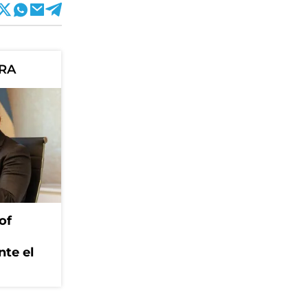
ORA
of
nte el