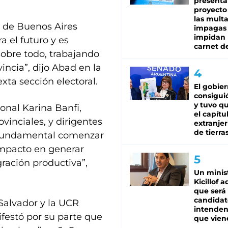
presenta
proyecto
las mult
a de Buenos Aires
impagas
impidan 
 el futuro y es
carnet d
obre todo, trabajando
incia”, dijo Abad en la
xta sección electoral.
El gobie
consiguió
y tuvo qu
onal Karina Banfi,
el capítu
ovinciales, y dirigentes
extranjer
de tierra
 fundamental comenzar
impacto en generar
gración productiva”,
Un minis
Kicillof 
que será
candidat
Salvador y la UCR
intenden
festó por su parte que
que vien