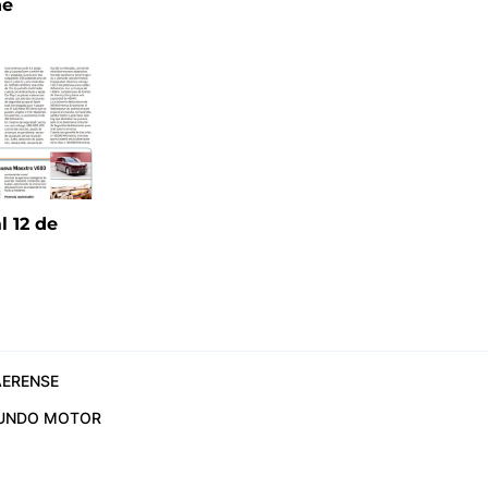
ne
l 12 de
6
ERENSE
UNDO MOTOR