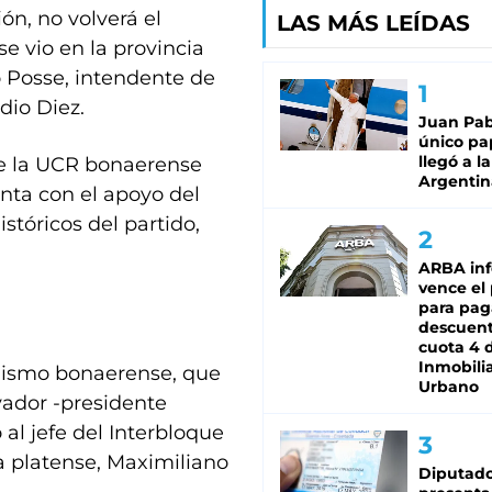
n, no volverá el
LAS MÁS LEÍDAS
e vio en la provincia
jo Posse, intendente de
dio Diez.
Juan Pabl
único pa
llegó a la
de la UCR bonaerense
Argentin
enta con el apoyo del
stóricos del partido,
ARBA in
vence el
para pag
descuent
cuota 4 
Inmobilia
ialismo bonaerense, que
Urbano
ador -presidente
al jefe del Interbloque
a platense, Maximiliano
Diputado