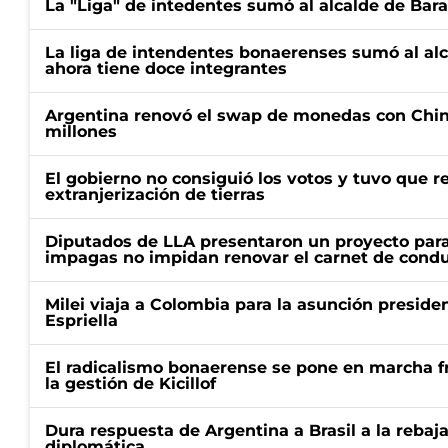
La "Liga" de intedentes sumó al alcalde de Bar
La liga de intendentes bonaerenses sumó al al
ahora tiene doce integrantes
Argentina renovó el swap de monedas con Chin
millones
El gobierno no consiguió los votos y tuvo que ret
extranjerización de tierras
Diputados de LLA presentaron un proyecto para
impagas no impidan renovar el carnet de condu
Milei viaja a Colombia para la asunción preside
Espriella
El radicalismo bonaerense se pone en marcha fr
la gestión de Kicillof
Dura respuesta de Argentina a Brasil a la rebaja
diplomática