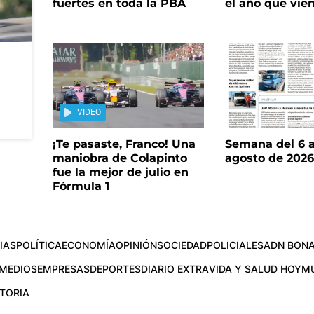
fuertes en toda la PBA
el año que vie
VIDEO
¡Te pasaste, Franco! Una
Semana del 6 a
maniobra de Colapinto
agosto de 202
fue la mejor de julio en
Fórmula 1
IAS
POLÍTICA
ECONOMÍA
OPINIÓN
SOCIEDAD
POLICIALES
ADN BONA
MEDIOS
EMPRESAS
DEPORTES
DIARIO EXTRA
VIDA Y SALUD HOY
M
STORIA