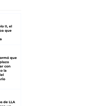
o II, el
pa que
a
formó que
 plazo
ar con
o la
del
rio
s de LLA