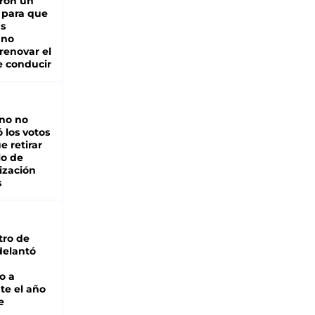
ron un
 para que
as
 no
renovar el
e conducir
rno no
 los votos
e retirar
lo de
ización
s
tro de
adelantó
o a
te el año
e