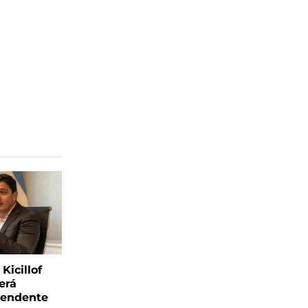
Kicillof
erá
tendente