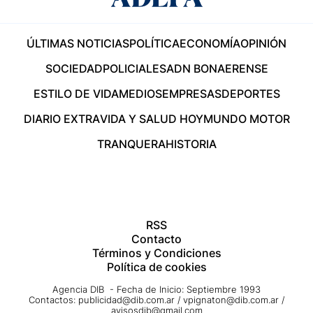
ÚLTIMAS NOTICIAS
POLÍTICA
ECONOMÍA
OPINIÓN
SOCIEDAD
POLICIALES
ADN BONAERENSE
ESTILO DE VIDA
MEDIOS
EMPRESAS
DEPORTES
DIARIO EXTRA
VIDA Y SALUD HOY
MUNDO MOTOR
TRANQUERA
HISTORIA
RSS
Contacto
Términos y Condiciones
Política de cookies
Agencia DIB - Fecha de Inicio: Septiembre 1993
Contactos:
publicidad@dib.com.ar
/
vpignaton@dib.com.ar
/
avisosdib@gmail.com