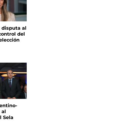
 disputa al
control del
elección
s
entino-
 al
 Sela