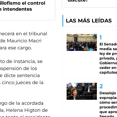
discute?
illofismo el control
de intendentes
LAS MÁS LEÍDAS
ecerá en el tribunal
 de Mauricio Macri
El Senad
ara ese cargo.
media sa
ley de p
privada, 
to de instancia, se
Gobierno
ceder en
uspensión de los
capítulos
se dicte sentencia
s cinco jueces de la
Desalojo
expropia
cómo ser
ego de la acordada
procedi
da, Helena Higton de
que apro
Senado