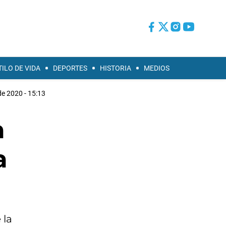
TILO DE VIDA
DEPORTES
HISTORIA
MEDIOS
e 2020 - 15:13
a
a
 la