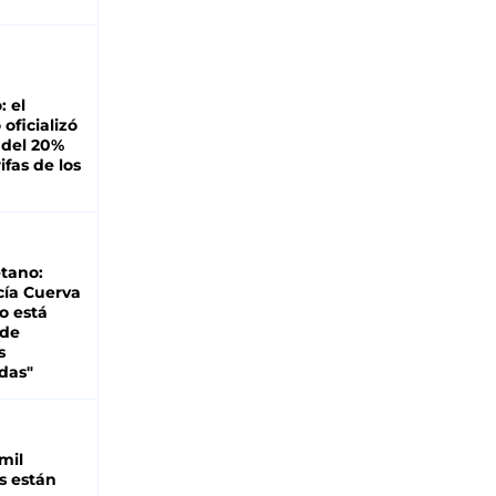
: el
oficializó
 del 20%
ifas de los
tano:
cía Cuerva
o está
 de
s
das"
mil
s están