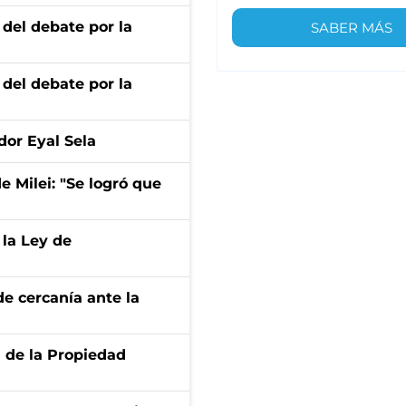
 del debate por la
SABER MÁS
 del debate por la
dor Eyal Sela
de Milei: "Se logró que
 la Ley de
e cercanía ante la
d de la Propiedad