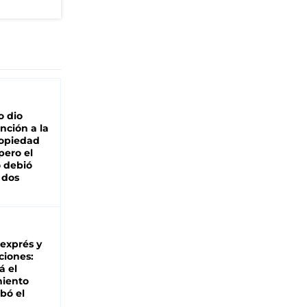
o dio
nción a la
ropiedad
pero el
 debió
 dos
 exprés y
ciones:
á el
miento
bó el