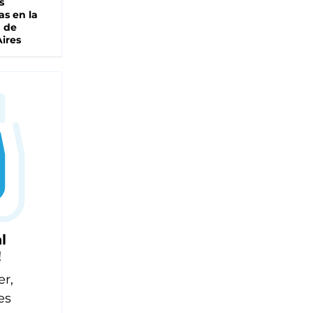
s
as en la
a de
ires
l
!
er,
es