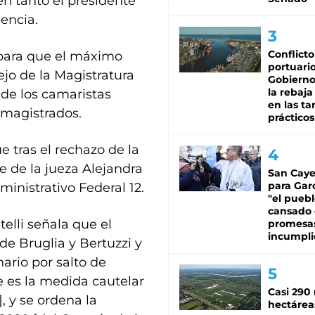
en tanto el presidente
dencia.
Conflicto
a para que el máximo
portuario
ejo de la Magistratura
Gobierno 
la rebaja
s de los camaristas
en las tar
 magistrados.
prácticos
e tras el rechazo de la
e de la jueza Alejandra
San Caye
para Gar
ministrativo Federal 12.
"el puebl
cansado
telli señala que el
promesa
incumpli
de Bruglia y Bertuzzi y
ario por salto de
ue es la medida cautelar
Casi 290 
, y se ordena la
hectárea