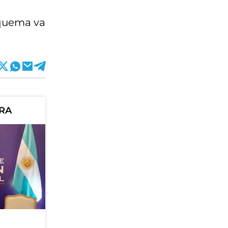
squema va
ORA