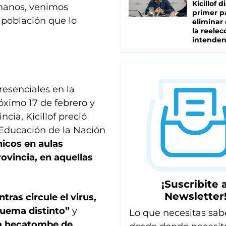
Kicillof d
e manos, venimos
primer p
 población que lo
eliminar 
la reelec
intenden
resenciales en la
óximo 17 de febrero y
ncia, Kicillof preció
 Educación de la Nación
icos en aulas
rovincia, en aquellas
¡Suscribite a
Newsletter
tras circule el virus,
squema distinto”
y
Lo que necesitas sab
na hecatombe de