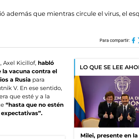
ió además que mientras circule el virus, el e
Para compartir:
Axel Kicillof,
habló
LO QUE SE LEE AH
e la vacuna contra el
rios a Rusia
para
tnik V. En ese sentido,
era que esté y a la
ue
“hasta que no estén
 expectativas”.
Milei, presente en la