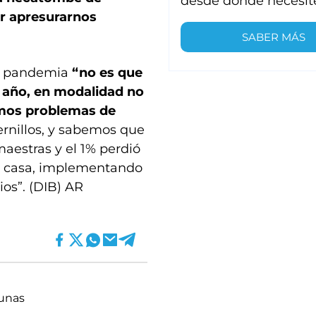
desde donde necesit
or apresurarnos
SABER MÁS
de pandemia
“no es que
 año, en modalidad no
mos problemas de
rnillos, y sabemos que
aestras y el 1% perdió
 la casa, implementando
ios”. (DIB) AR
unas