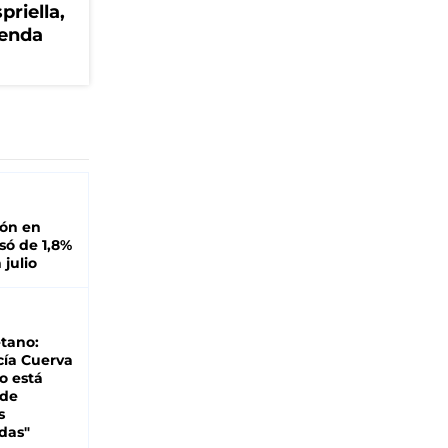
priella,
genda
ión en
ó de 1,8%
 julio
tano:
cía Cuerva
o está
 de
s
das"