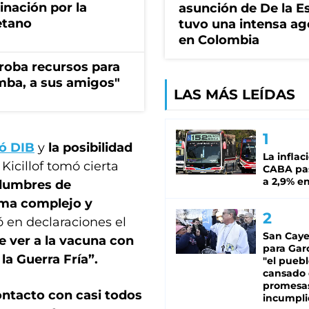
rinación por la
asunción de De la Es
etano
tuvo una intensa a
en Colombia
s roba recursos para
imba, a sus amigos"
LAS MÁS LEÍDAS
mó DIB
y
la posibilidad
La inflac
Kicillof tomó cierta
CABA pas
a 2,9% en
idumbres de
ema complejo y
ó en declaraciones el
San Caye
 ver a la vacuna con
para Gar
la Guerra Fría”.
"el puebl
cansado
promesa
ontacto con casi todos
incumpli