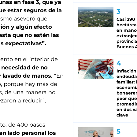
unas en fase 3, que ya
e estar seguros de la
smo aseveró que
Casi 290 
hectárea
ión y algún efecto
en mano
asta que no estén las
extranjer
provinci
s expectativas”.
Buenos A
nto en el interior de
a necesidad de no
Inflación
 y lavado de manos.
“En
endeuda
familiar: 
o, porque hay más de
economí
s, de una manera no
bonaeren
peor que
zaron a reducir”,
promedio
en dos va
clave
nto, de 400 pasos
en lado personal los