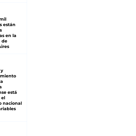
mil
s están
s
as en la
a de
ires
 y
miento
la
a
se está
 el
 nacional
riables