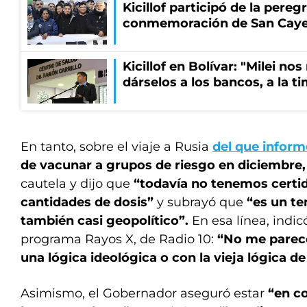
Kicillof participó de la pereg
conmemoración de San Cay
Kicillof en Bolívar: "Milei no
dárselos a los bancos, a la t
En tanto, sobre el viaje a Rusia
del que infor
de vacunar a grupos de riesgo en diciembre,
cautela y dijo que
“todavía no tenemos cert
cantidades de dosis”
y subrayó que
“es un t
también casi geopolítico”.
En esa línea, indic
programa Rayos X, de Radio 10:
“No me parece
una lógica ideológica o con la vieja lógica de 
Asimismo, el Gobernador aseguró estar
“en c