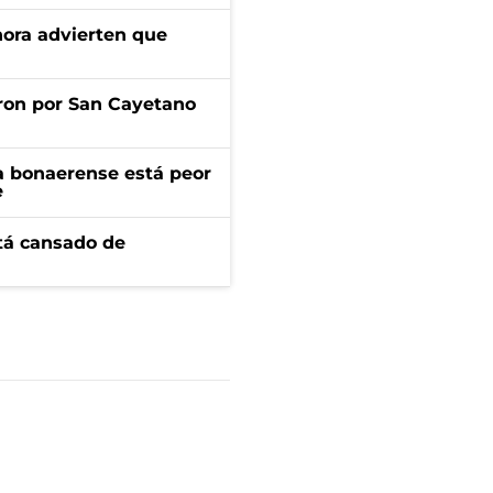
ahora advierten que
ron por San Cayetano
a bonaerense está peor
e
stá cansado de