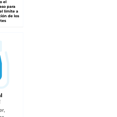
io el
aso para
el límite a
ción de los
tes
l
!
er,