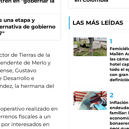
en Colombia
ntren en "gobernar la
s una etapa y
LAS MÁS LEÍDAS
ternativa de gobierno
7"
Femicidi
Mailén A
tor de Tierras de la
las cáma
tendente de Merlo y
hotel ca
todo el e
erense, Gustavo
con gran
 Desarrollo e
definició
éndez, la hermana del
Inflación
endeuda
operativo realizado en
familiar: 
rrenos fiscales a un
economí
bonaeren
 por interesados en
peor que