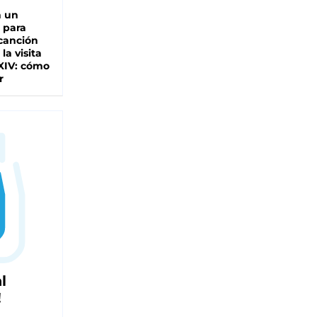
n un
 para
 canción
 la visita
XIV: cómo
r
l
!