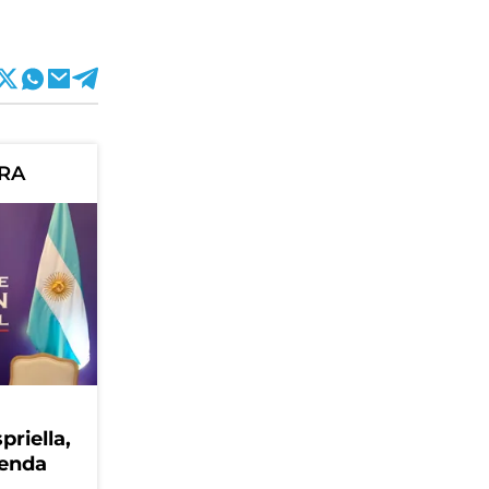
ORA
priella,
genda