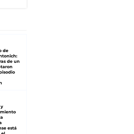
o de
ntonich:
ras de un
ptaron
pisodio
n
 y
miento
la
a
se está
 el