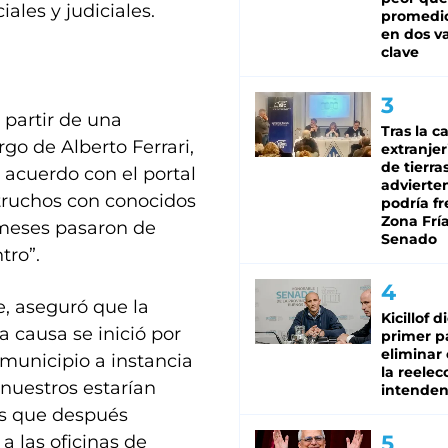
ales y judiciales.
promedio
en dos va
clave
partir de una
Tras la c
rgo de Alberto Ferrari,
extranjer
de tierra
 acuerdo con el portal
advierte
truchos con conocidos
podría f
Zona Fría
 meses pasaron de
Senado
tro”.
, aseguró que la
Kicillof d
 causa se inició por
primer p
eliminar 
municipio a instancia
la reelec
nuestros estarían
intenden
ras que después
a las oficinas de