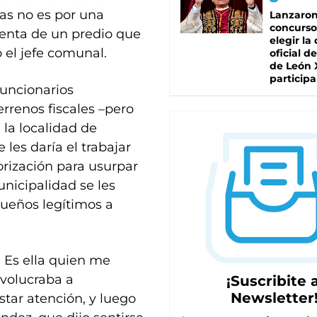
nas no es por una
Lanzaro
concurso
venta de un predio que
elegir la
 el jefe comunal.
oficial de
de León 
participa
funcionarios
rrenos fiscales –pero
la localidad de
les daría el trabajar
rización para usurpar
nicipalidad se les
dueños legítimos a
. Es ella quien me
nvolucraba a
¡Suscribite a
Newsletter
tar atención, y luego