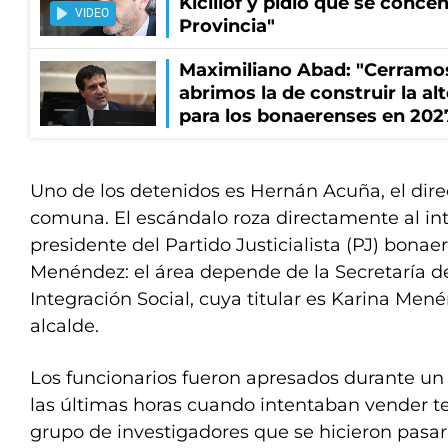
Kicillof y pidió que se conce
VIDEO
Provincia"
Maximiliano Abad: "Cerramo
abrimos la de construir la al
para los bonaerenses en 202
Uno de los detenidos es Hernán Acuña, el direc
comuna. El escándalo roza directamente al in
presidente del Partido Justicialista (PJ) bona
Menéndez: el área depende de la Secretaría de
Integración Social, cuya titular es Karina Men
alcalde.
Los funcionarios fueron apresados durante un 
las últimas horas cuando intentaban vender te
grupo de investigadores que se hicieron pasar