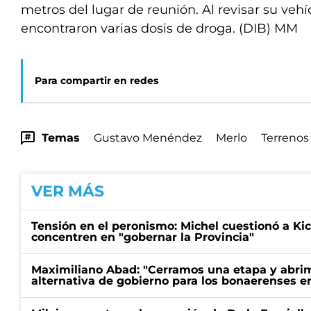
metros del lugar de reunión. Al revisar su vehíc
encontraron varias dosis de droga. (DIB) MM
Para compartir en redes
Temas
Gustavo Menéndez
Merlo
Terrenos 
VER MÁS
Tensión en el peronismo: Michel cuestionó a Kici
concentren en "gobernar la Provincia"
Maximiliano Abad: "Cerramos una etapa y abrimo
alternativa de gobierno para los bonaerenses e