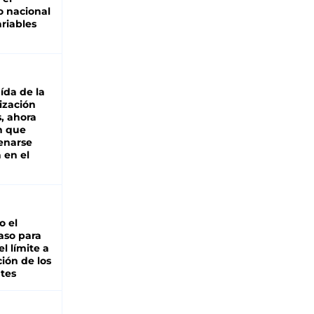
 nacional
riables
aída de la
ización
s, ahora
n que
renarse
 en el
io el
aso para
el límite a
ción de los
tes