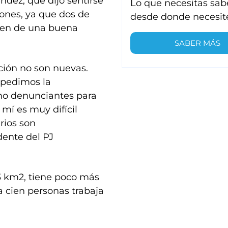
dez, que dijo sentirse
Lo que necesitas sab
ones, ya que dos de
desde donde necesit
enen de una buena
SABER MÁS
ción no son nuevas.
 pedimos la
mo denunciantes para
 mí es muy difícil
rios son
dente del PJ
3 km2, tiene poco más
 cien personas trabaja