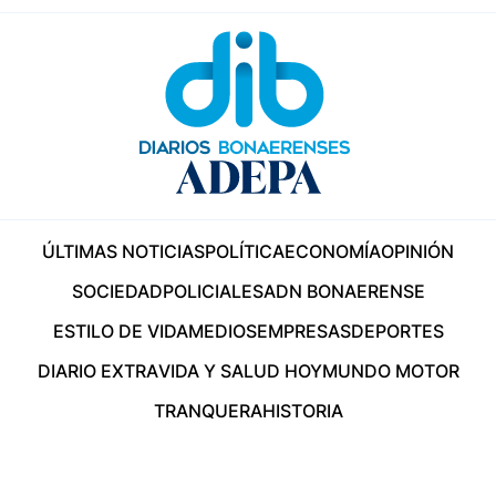
ÚLTIMAS NOTICIAS
POLÍTICA
ECONOMÍA
OPINIÓN
SOCIEDAD
POLICIALES
ADN BONAERENSE
ESTILO DE VIDA
MEDIOS
EMPRESAS
DEPORTES
DIARIO EXTRA
VIDA Y SALUD HOY
MUNDO MOTOR
TRANQUERA
HISTORIA