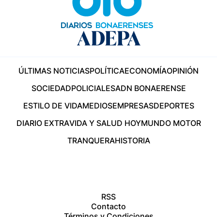
ÚLTIMAS NOTICIAS
POLÍTICA
ECONOMÍA
OPINIÓN
SOCIEDAD
POLICIALES
ADN BONAERENSE
ESTILO DE VIDA
MEDIOS
EMPRESAS
DEPORTES
DIARIO EXTRA
VIDA Y SALUD HOY
MUNDO MOTOR
TRANQUERA
HISTORIA
RSS
Contacto
Términos y Condiciones