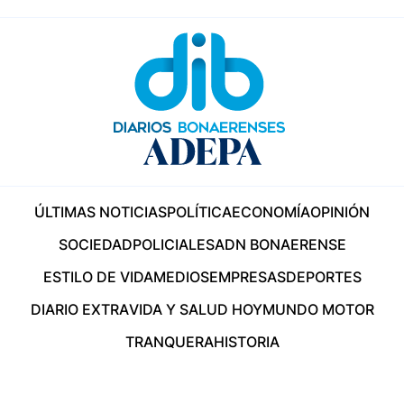
ÚLTIMAS NOTICIAS
POLÍTICA
ECONOMÍA
OPINIÓN
SOCIEDAD
POLICIALES
ADN BONAERENSE
ESTILO DE VIDA
MEDIOS
EMPRESAS
DEPORTES
DIARIO EXTRA
VIDA Y SALUD HOY
MUNDO MOTOR
TRANQUERA
HISTORIA