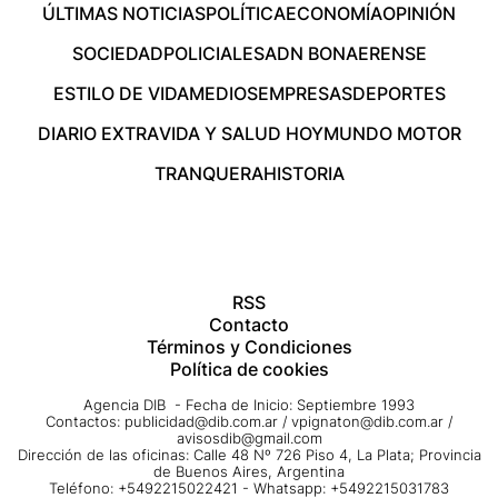
ÚLTIMAS NOTICIAS
POLÍTICA
ECONOMÍA
OPINIÓN
SOCIEDAD
POLICIALES
ADN BONAERENSE
ESTILO DE VIDA
MEDIOS
EMPRESAS
DEPORTES
DIARIO EXTRA
VIDA Y SALUD HOY
MUNDO MOTOR
TRANQUERA
HISTORIA
RSS
Contacto
Términos y Condiciones
Política de cookies
Agencia DIB - Fecha de Inicio: Septiembre 1993
Contactos:
publicidad@dib.com.ar
/
vpignaton@dib.com.ar
/
avisosdib@gmail.com
Dirección de las oficinas: Calle 48 Nº 726 Piso 4, La Plata; Provincia
de Buenos Aires, Argentina
Teléfono: +5492215022421 - Whatsapp: +5492215031783