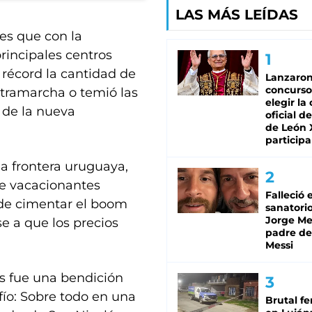
LAS MÁS LEÍDAS
es que con la
rincipales centros
e récord la cantidad de
Lanzaro
concurso
ntramarcha o temió las
elegir la
s de la nueva
oficial de
de León 
participa
la frontera uruguaya,
de vacacionantes
Falleció 
 de cimentar el boom
sanatorio
Jorge Mes
se a que los precios
padre de
Messi
es fue una bendición
fío: Sobre todo en una
Brutal fe