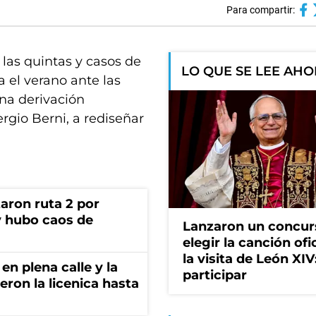
Para compartir:
n las quintas y casos de
LO QUE SE LEE AH
 el verano ante las
na derivación
rgio Berni, a rediseñar
aron ruta 2 por
y hubo caos de
Lanzaron un concur
elegir la canción ofi
la visita de León XI
en plena calle y la
participar
eron la licenica hasta