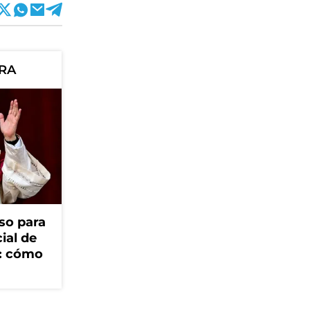
ORA
so para
cial de
V: cómo