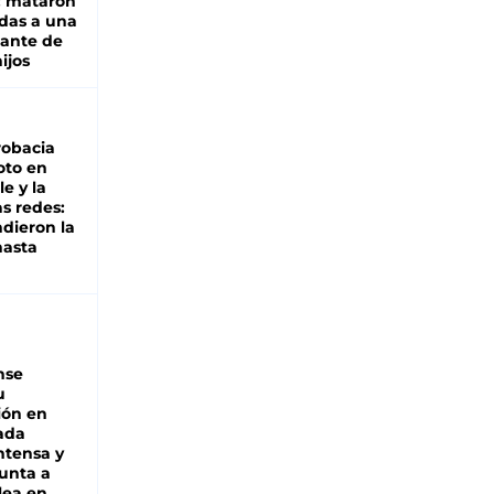
: mataron
das a una
lante de
hijos
robacia
oto en
le y la
as redes:
ndieron la
hasta
nse
u
ión en
ada
intensa y
unta a
lea en