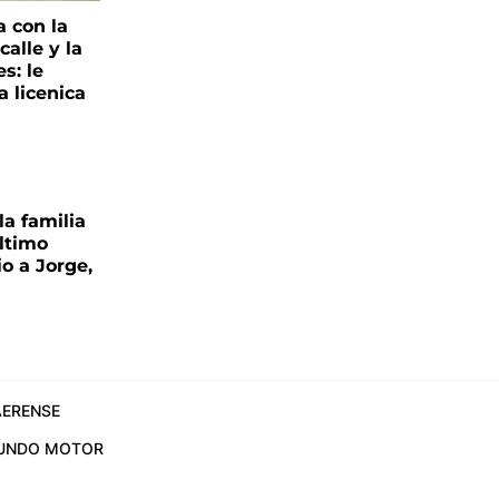
a con la
alle y la
s: le
a licenica
la familia
último
o a Jorge,
ERENSE
UNDO MOTOR