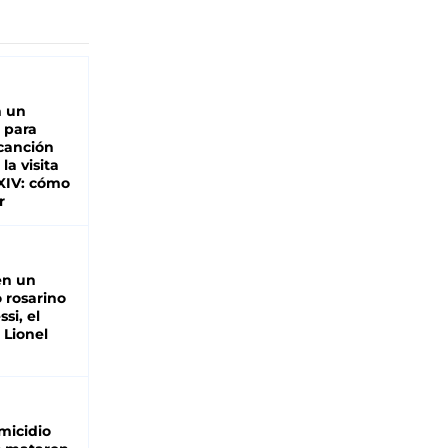
n un
 para
 canción
 la visita
XIV: cómo
r
en un
 rosarino
si, el
 Lionel
micidio