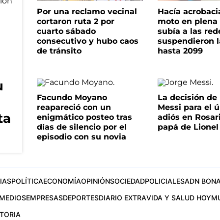
Por una reclamo vecinal
Hacía acrobaci
cortaron ruta 2 por
moto en plena c
cuarto sábado
subía a las rede
consecutivo y hubo caos
suspendieron l
de tránsito
hasta 2099
u
Facundo Moyano
La decisión de 
reapareció con un
Messi para el 
ta
enigmático posteo tras
adiós en Rosari
días de silencio por el
papá de Lionel
episodio con su novia
IAS
POLÍTICA
ECONOMÍA
OPINIÓN
SOCIEDAD
POLICIALES
ADN BONA
MEDIOS
EMPRESAS
DEPORTES
DIARIO EXTRA
VIDA Y SALUD HOY
M
STORIA