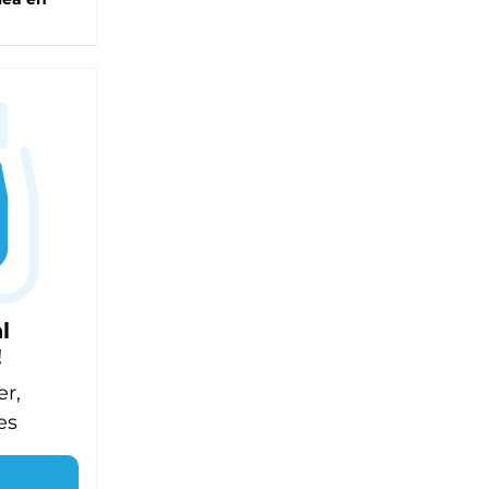
l
!
er,
es