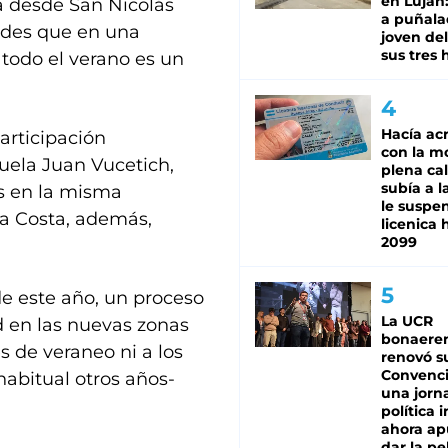
en Luján
va desde San Nicolás
a puñala
dades que en una
joven de
sus tres 
todo el verano es un
Hacía ac
articipación
con la m
cuela Juan Vucetich,
plena cal
subía a l
os en la misma
le suspe
la Costa, además,
licenica 
2099
de este año, un proceso
La UCR
d en las nuevas zonas
bonaere
es de veraneo ni a los
renovó s
Convenc
abitual otros años-
una jorn
política 
ahora ap
dar la pe