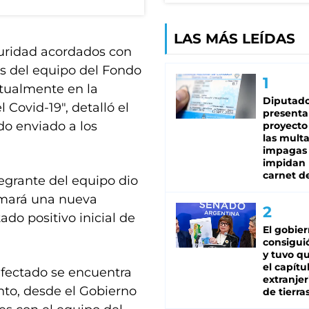
LAS MÁS LEÍDAS
guridad acordados con
os del equipo del Fondo
tualmente en la
Diputado
Covid-19″, detalló el
presenta
do enviado a los
proyecto
las mult
impagas
impidan 
carnet d
tegrante del equipo dio
tomará una nueva
ado positivo inicial de
El gobie
consiguió
y tuvo qu
el capítu
infectado se encuentra
extranjer
nto, desde el Gobierno
de tierra