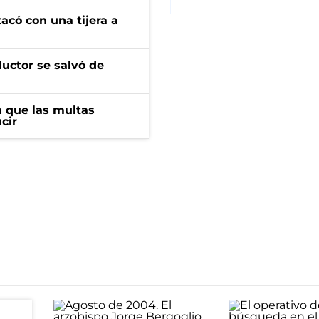
tacó con una tijera a
ductor se salvó de
 que las multas
cir