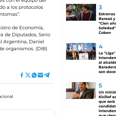
es con el equipo del
do a los protocolos
íntomas”.
Estrenos
Barassi y
"Cien añ
nistro de Economía,
Soledad"
Coben
a de Diputados, Serio
l Argentina, Daniel
 de organismos. (DIB)
La "Liga"
intende
al alcald
Baradero
son doce
Un minis
cional
Kicillof 
que será
candidat
intenden
que vien