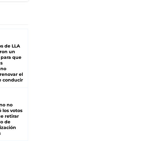
s de LLA
ron un
 para que
as
 no
renovar el
e conducir
rno no
 los votos
e retirar
lo de
ización
s