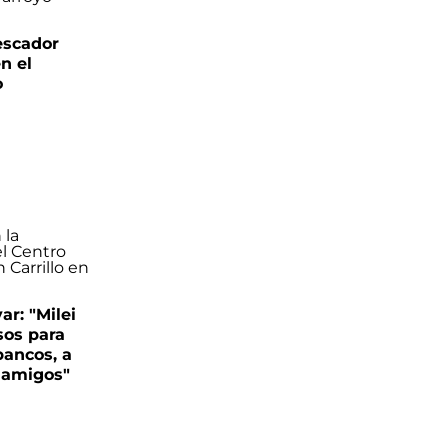
escador
n el
o
var: "Milei
sos para
bancos, a
s amigos"