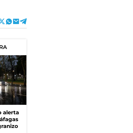
ORA
 alerta
ráfagas
granizo