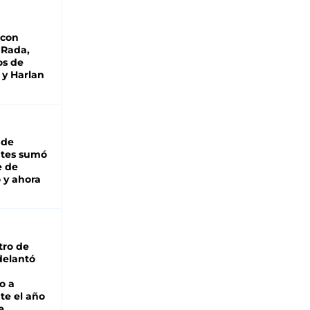
 con
 Rada,
os de
 y Harlan
 de
ntes sumó
e de
 y ahora
tro de
adelantó
o a
te el año
e