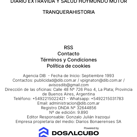
DIARIO EXTRA
VIDA Y SALUD HOY
MUNDO MOTOR
TRANQUERA
HISTORIA
RSS
Contacto
Términos y Condiciones
Política de cookies
Agencia DIB - Fecha de Inicio: Septiembre 1993
Contactos:
publicidad@dib.com.ar
/
vpignaton@dib.com.ar
/
avisosdib@gmail.com
Dirección de las oficinas: Calle 48 Nº 726 Piso 4, La Plata; Provincia
de Buenos Aires, Argentina
Teléfono: +5492215022421 - Whatsapp: +5492215031783
Email:
administracion@dib.com.ar
Registro DNDA Nº 32644856
Nº de edición: 9.890
Editor Responsable: Gonzalo Julián Irazoqui
Empresa propietaria del medio: Diarios Bonaerenses SA