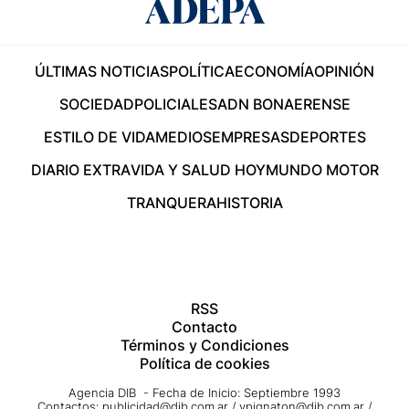
ÚLTIMAS NOTICIAS
POLÍTICA
ECONOMÍA
OPINIÓN
SOCIEDAD
POLICIALES
ADN BONAERENSE
ESTILO DE VIDA
MEDIOS
EMPRESAS
DEPORTES
DIARIO EXTRA
VIDA Y SALUD HOY
MUNDO MOTOR
TRANQUERA
HISTORIA
RSS
Contacto
Términos y Condiciones
Política de cookies
Agencia DIB - Fecha de Inicio: Septiembre 1993
Contactos:
publicidad@dib.com.ar
/
vpignaton@dib.com.ar
/