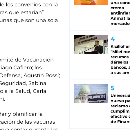
una cono
e los convenios con la
crema
ras que estarían”
antiinfla
Anmat la 
cunas que son una sola
mercado
Kicillof e
"Milei no
recursos
Comité de Vacunación
dárselos 
iago Cafiero; los
bancos, a
a sus am
Defensa, Agustín Rossi;
 Seguridad, Sabina
 a la Salud, Carla
Universi
ni.
nuevo pa
reclamo 
cumplim
r y planificar la
efectivo 
cación de las vacunas
de Finan
pera contar durante los