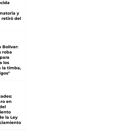
cida
matoria y
retiró del
n Bolívar:
s roba
 para
a los
 la timba,
igos"
dades:
ro en
del
iento
de la Ley
ciamiento