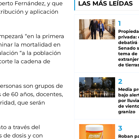
LAS MÁS LEÍDAS
berto Fernández, y que
tribución y aplicación
Propied
mpezará “en la primera
privada:
debatirá 
minar la mortalidad en
Senado s
ulación “a la población
tema de 
extranjer
corte la cadena de
de tierra
personas son grupos de
Media pr
s de 60 años, docentes,
bajo aler
por lluvi
ridad, que serán
de viento
granizo
to a través del
 de dosis y con
Roban pa