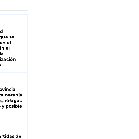
ad
 qué se
en el
in el
la
ización
s
ovincia
ta naranja
as, ráfagas
 y posible
rtidas de