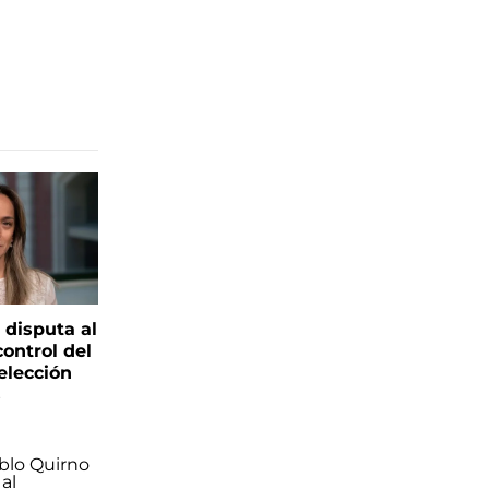
 disputa al
control del
elección
s