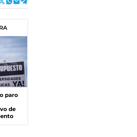
ORA
o paro
ivo de
iento