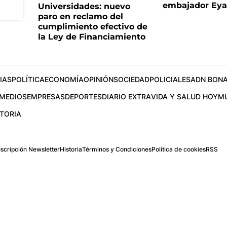
embajador Eyal
Universidades: nuevo
paro en reclamo del
cumplimiento efectivo de
la Ley de Financiamiento
IAS
POLÍTICA
ECONOMÍA
OPINIÓN
SOCIEDAD
POLICIALES
ADN BONA
MEDIOS
EMPRESAS
DEPORTES
DIARIO EXTRA
VIDA Y SALUD HOY
M
STORIA
scripción Newsletter
Historia
Términos y Condiciones
Política de cookies
RSS
.com
os Aires, Argentina