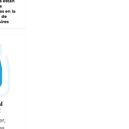
s están
s
as en la
a de
ires
l
!
er,
es