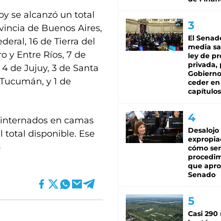
oy se alcanzó un total
ovincia de Buenos Aires,
El Senad
deral, 16 de Tierra del
media sa
 y Entre Ríos, 7 de
ley de p
privada, 
 4 de Jujuy, 3 de Santa
Gobierno
 Tucumán, y 1 de
ceder en
capítulos
s internados en camas
Desalojo
l total disponible. Ese
expropia
G
cómo ser
procedi
que apro
Senado
Casi 290 