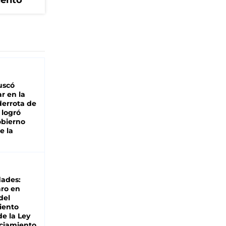
iento
buscó
ar en la
derrota de
e logró
obierno
e la
dades:
ro en
del
iento
de la Ley
ciamiento