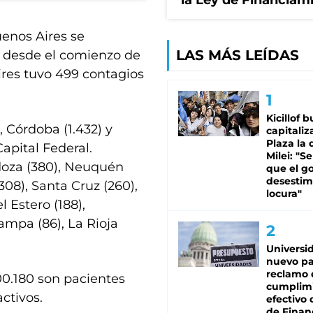
la Ley de Financiam
uenos Aires se
LAS MÁS LEÍDAS
47 desde el comienzo de
ires tuvo 499 contagios
Kicillof 
), Córdoba (1.432) y
capitaliz
Plaza la 
apital Federal.
Milei: "S
doza (380), Neuquén
que el g
desestim
(308), Santa Cruz (260),
locura"
l Estero (188),
 Pampa (86), La Rioja
Universi
nuevo pa
reclamo 
100.180 son pacientes
cumplim
ctivos.
efectivo 
de Finan