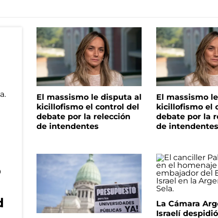
El massismo le disputa al
El massismo le
kicillofismo el control del
kicillofismo el 
debate por la relección
debate por la r
de intendentes
de intendente
o
d
La Cámara Arg
Israelí despidió