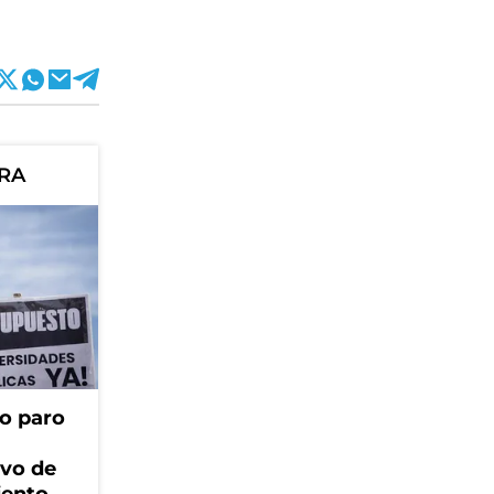
ORA
o paro
ivo de