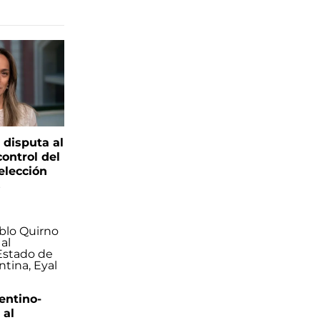
 disputa al
control del
elección
s
entino-
 al