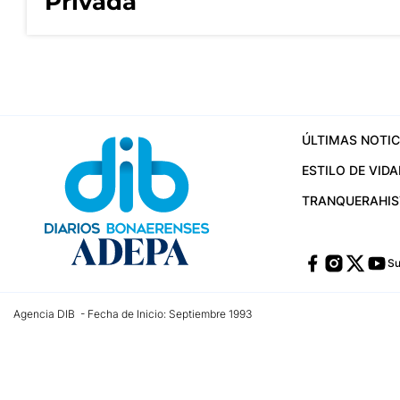
Privada
ÚLTIMAS NOTIC
ESTILO DE VIDA
TRANQUERA
HI
Su
Agencia DIB - Fecha de Inicio: Septiembre 1993
Contactos:
publicidad@dib.com.ar
/
vpignaton@dib.com.ar
/
avisosdib@gmail
Dirección de las oficinas: Calle 48 Nº 726 Piso 4, La Plata; Provincia de Buen
Teléfono: +5492215022421 - Whatsapp: +5492215031783
Email:
administracion@dib.com.ar
Registro DNDA Nº 32644856