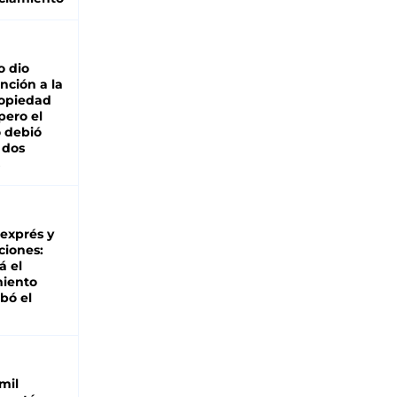
o dio
nción a la
ropiedad
pero el
 debió
 dos
 exprés y
ciones:
á el
miento
bó el
mil