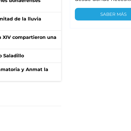
enes bonaerenses
SABER MÁS
itad de la lluvia
ón XIV compartieron una
 Saladillo
amatoria y Anmat la