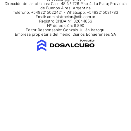
Dirección de las oficinas: Calle 48 Nº 726 Piso 4, La Plata; Provincia
de Buenos Aires, Argentina
Teléfono: +5492215022421 - Whatsapp: +5492215031783
Email:
administracion@dib.com.ar
Registro DNDA Nº 32644856
Nº de edición: 9.890
Editor Responsable: Gonzalo Julián Irazoqui
Empresa propietaria del medio: Diarios Bonaerenses SA