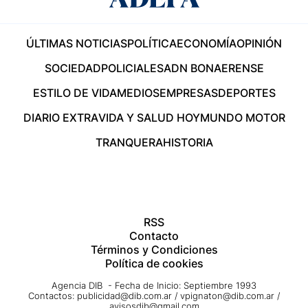
ÚLTIMAS NOTICIAS
POLÍTICA
ECONOMÍA
OPINIÓN
SOCIEDAD
POLICIALES
ADN BONAERENSE
ESTILO DE VIDA
MEDIOS
EMPRESAS
DEPORTES
DIARIO EXTRA
VIDA Y SALUD HOY
MUNDO MOTOR
TRANQUERA
HISTORIA
RSS
Contacto
Términos y Condiciones
Política de cookies
Agencia DIB - Fecha de Inicio: Septiembre 1993
Contactos:
publicidad@dib.com.ar
/
vpignaton@dib.com.ar
/
avisosdib@gmail.com