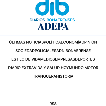
ÚLTIMAS NOTICIAS
POLÍTICA
ECONOMÍA
OPINIÓN
SOCIEDAD
POLICIALES
ADN BONAERENSE
ESTILO DE VIDA
MEDIOS
EMPRESAS
DEPORTES
DIARIO EXTRA
VIDA Y SALUD HOY
MUNDO MOTOR
TRANQUERA
HISTORIA
RSS