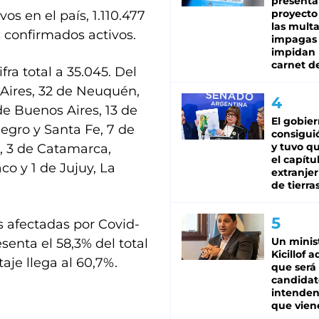
presenta
proyecto
os en el país, 1.110.477
las mult
 confirmados activos.
impagas
impidan 
carnet d
fra total a 35.045. Del
 Aires, 32 de Neuquén,
de Buenos Aires, 13 de
El gobie
egro y Santa Fe, 7 de
consiguió
y tuvo qu
s, 3 de Catamarca,
el capítu
co y 1 de Jujuy, La
extranjer
de tierra
s afectadas por Covid-
Un minis
senta el 58,3% del total
Kicillof 
je llega al 60,7%.
que será
candidat
intenden
que vien