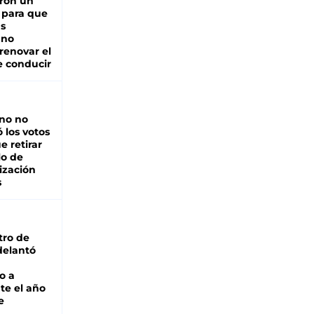
ron un
 para que
as
 no
renovar el
e conducir
rno no
 los votos
e retirar
lo de
ización
s
tro de
adelantó
o a
te el año
e