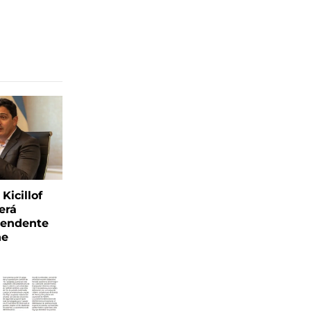
Kicillof
erá
tendente
ne