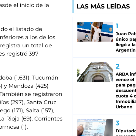
sde el inicio de la
LAS MÁS LEÍDAS
o el listado de
Juan Pabl
feriores a los de los
único pa
llegó a la
registra un total de
Argentin
es registró 397
ARBA in
rdoba (1.631), Tucumán
vence el
para pag
65) y Mendoza (425)
descuent
 También se registraron
cuota 4 
Inmobilia
íos (297), Santa Cruz
Urbano
go (171), Salta (157),
a Rioja (69), Corrientes
ormosa (1).
Diputado