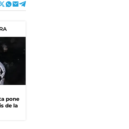
ORA
ta pone
is de la