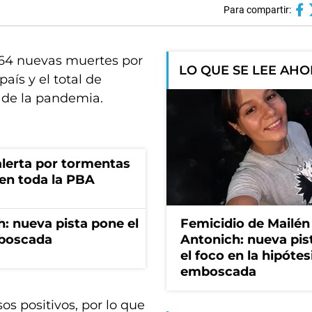
Para compartir:
 264 nuevas muertes por
LO QUE SE LEE AH
aís y el total de
o de la pandemia.
 alerta por tormentas
 en toda la PBA
: nueva pista pone el
Femicidio de Mailén
mboscada
Antonich: nueva pis
el foco en la hipótes
emboscada
os positivos, por lo que