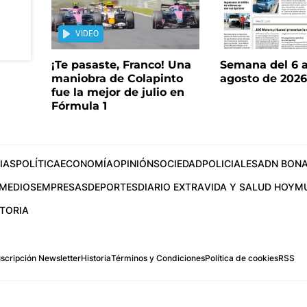
VIDEO
¡Te pasaste, Franco! Una
Semana del 6 a
maniobra de Colapinto
agosto de 202
fue la mejor de julio en
Fórmula 1
IAS
POLÍTICA
ECONOMÍA
OPINIÓN
SOCIEDAD
POLICIALES
ADN BONA
MEDIOS
EMPRESAS
DEPORTES
DIARIO EXTRA
VIDA Y SALUD HOY
M
STORIA
scripción Newsletter
Historia
Términos y Condiciones
Política de cookies
RSS