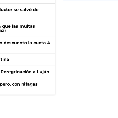
ductor se salvó de
 que las multas
cir
n descuento la cuota 4
ntina
 Peregrinación a Luján
pero, con ráfagas