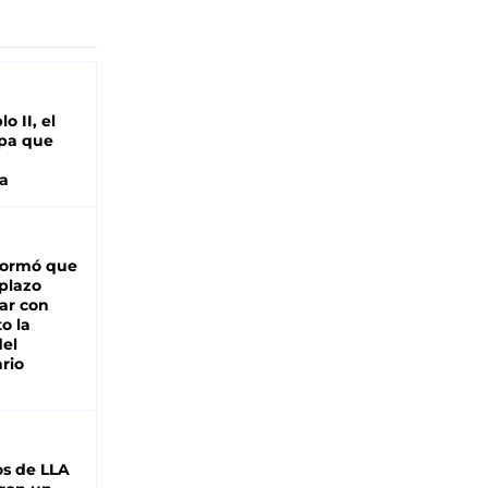
o II, el
pa que
a
formó que
 plazo
ar con
o la
del
rio
s de LLA