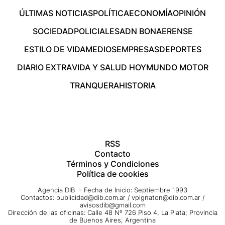
ÚLTIMAS NOTICIAS
POLÍTICA
ECONOMÍA
OPINIÓN
SOCIEDAD
POLICIALES
ADN BONAERENSE
ESTILO DE VIDA
MEDIOS
EMPRESAS
DEPORTES
DIARIO EXTRA
VIDA Y SALUD HOY
MUNDO MOTOR
TRANQUERA
HISTORIA
RSS
Contacto
Términos y Condiciones
Política de cookies
Agencia DIB - Fecha de Inicio: Septiembre 1993
Contactos:
publicidad@dib.com.ar
/
vpignaton@dib.com.ar
/
avisosdib@gmail.com
Dirección de las oficinas: Calle 48 Nº 726 Piso 4, La Plata; Provincia
de Buenos Aires, Argentina