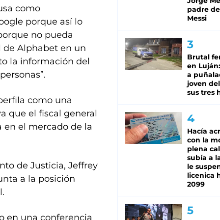
Jorge Mes
causa como
padre de
Messi
ogle porque así lo
 porque no pueda
ial de Alphabet en un
Brutal fe
o la información del
en Luján
personas”.
a puñala
joven de
sus tres 
 perfila como una
a que el fiscal general
a en el mercado de la
Hacía ac
con la m
plena cal
subía a l
to de Justicia, Jeffrey
le suspe
licenica 
nta a la posición
2099
.
ijo en una conferencia