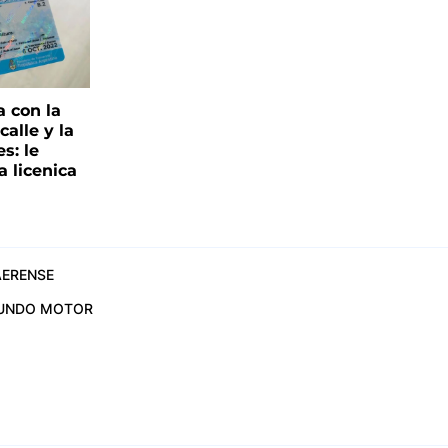
a con la
alle y la
s: le
a licenica
ERENSE
UNDO MOTOR