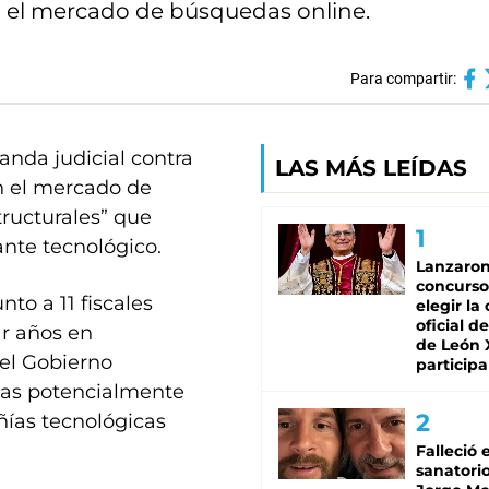
 el mercado de búsquedas online.
Para compartir:
anda judicial contra
LAS MÁS LEÍDAS
n el mercado de
ructurales” que
nte tecnológico.
Lanzaro
concurso
to a 11 fiscales
elegir la
oficial de
ar años en
de León 
 el Gobierno
participa
ias potencialmente
ñías tecnológicas
Falleció 
sanatorio