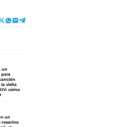
n un
 para
 canción
 la visita
XIV: cómo
r
en un
 rosarino