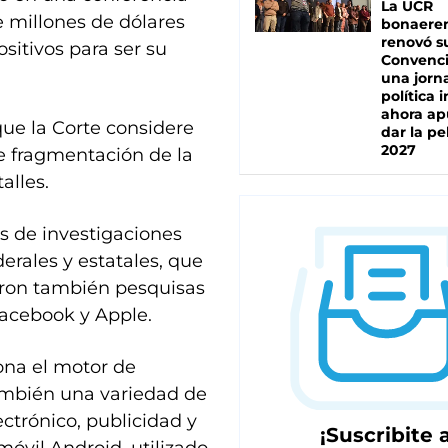
La UCR
e millones de dólares
bonaere
renovó s
sitivos para ser su
Convenc
una jorn
política 
ahora ap
ue la Corte considere
dar la pe
2027
le fragmentación de la
alles.
 de investigaciones
erales y estatales, que
zaron también pesquisas
acebook y Apple.
ona el motor de
mbién una variedad de
ctrónico, publicidad y
¡Suscribite a