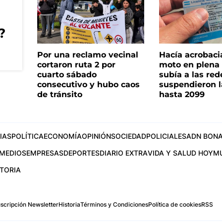
?
Por una reclamo vecinal
Hacía acrobaci
cortaron ruta 2 por
moto en plena c
cuarto sábado
subía a las rede
consecutivo y hubo caos
suspendieron l
de tránsito
hasta 2099
IAS
POLÍTICA
ECONOMÍA
OPINIÓN
SOCIEDAD
POLICIALES
ADN BONA
MEDIOS
EMPRESAS
DEPORTES
DIARIO EXTRA
VIDA Y SALUD HOY
M
STORIA
scripción Newsletter
Historia
Términos y Condiciones
Política de cookies
RSS