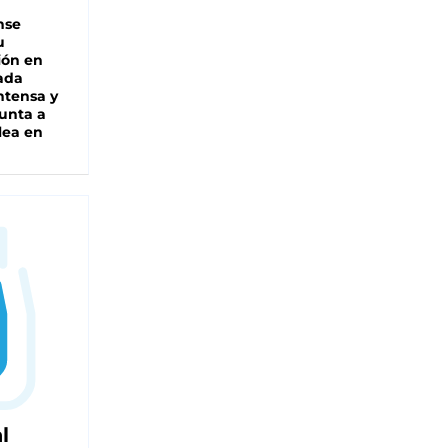
nse
u
ión en
ada
intensa y
unta a
lea en
l