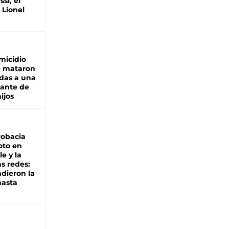
si, el
 Lionel
micidio
: mataron
das a una
lante de
hijos
robacia
oto en
le y la
as redes:
ndieron la
hasta