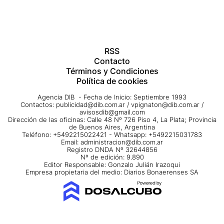
RSS
Contacto
Términos y Condiciones
Política de cookies
Agencia DIB - Fecha de Inicio: Septiembre 1993
Contactos:
publicidad@dib.com.ar
/
vpignaton@dib.com.ar
/
avisosdib@gmail.com
Dirección de las oficinas: Calle 48 Nº 726 Piso 4, La Plata; Provincia
de Buenos Aires, Argentina
Teléfono: +5492215022421 - Whatsapp: +5492215031783
Email:
administracion@dib.com.ar
Registro DNDA Nº 32644856
Nº de edición: 9.890
Editor Responsable: Gonzalo Julián Irazoqui
Empresa propietaria del medio: Diarios Bonaerenses SA