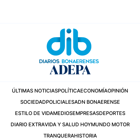
ÚLTIMAS NOTICIAS
POLÍTICA
ECONOMÍA
OPINIÓN
SOCIEDAD
POLICIALES
ADN BONAERENSE
ESTILO DE VIDA
MEDIOS
EMPRESAS
DEPORTES
DIARIO EXTRA
VIDA Y SALUD HOY
MUNDO MOTOR
TRANQUERA
HISTORIA