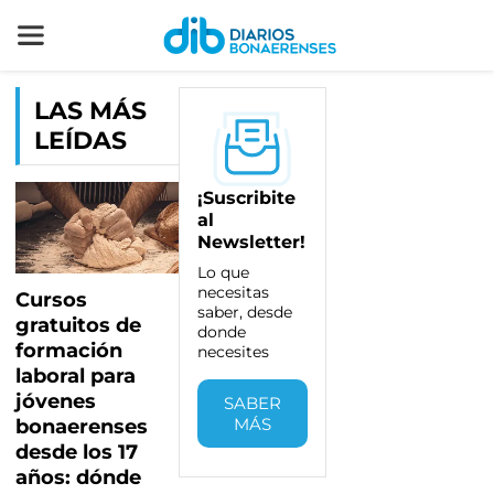
LAS MÁS
LEÍDAS
¡Suscribite
s
s
al
ra
Newsletter!
Lo que
e.
necesitas
Cursos
saber, desde
gratuitos de
donde
formación
necesites
laboral para
jóvenes
SABER
MÁS
bonaerenses
desde los 17
años: dónde