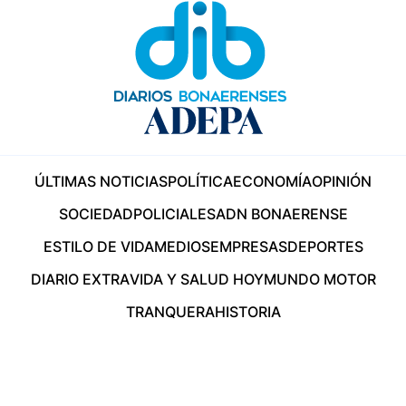
ÚLTIMAS NOTICIAS
POLÍTICA
ECONOMÍA
OPINIÓN
SOCIEDAD
POLICIALES
ADN BONAERENSE
ESTILO DE VIDA
MEDIOS
EMPRESAS
DEPORTES
DIARIO EXTRA
VIDA Y SALUD HOY
MUNDO MOTOR
TRANQUERA
HISTORIA