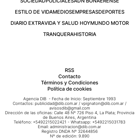
SOCIEDAD
POLICIALES
ADN BONAERENSE
ESTILO DE VIDA
MEDIOS
EMPRESAS
DEPORTES
DIARIO EXTRA
VIDA Y SALUD HOY
MUNDO MOTOR
TRANQUERA
HISTORIA
RSS
Contacto
Términos y Condiciones
Política de cookies
Agencia DIB - Fecha de Inicio: Septiembre 1993
Contactos:
publicidad@dib.com.ar
/
vpignaton@dib.com.ar
/
avisosdib@gmail.com
Dirección de las oficinas: Calle 48 Nº 726 Piso 4, La Plata; Provincia
de Buenos Aires, Argentina
Teléfono: +5492215022421 - Whatsapp: +5492215031783
Email:
administracion@dib.com.ar
Registro DNDA Nº 32644856
Nº de edición: 9.890