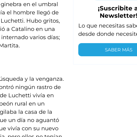
 ginebra en el umbral
¡Suscribite a
ía el hombre llegó de
Newsletter
Luchetti. Hubo gritos,
Lo que necesitas sab
ió a Catalino en una
desde donde necesit
 internado varios días;
Martita.
SABER MÁS
búsqueda y la venganza.
contró ningún rastro de
de Luchetti vivía en
 peón rural en un
gilaba la casa de la
que un día no aguantó
ue vivía con su nuevo
a, pero ellos no tenían