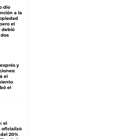
o dio
nción a la
ropiedad
pero el
 debió
 dos
 exprés y
ciones:
á el
miento
bó el
: el
oficializó
 del 20%