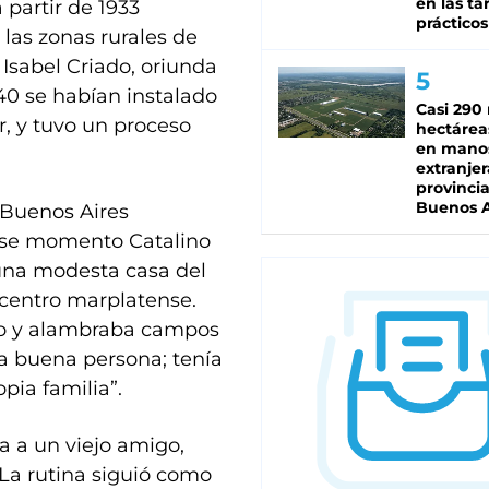
en las tar
 partir de 1933
prácticos
las zonas rurales de
Isabel Criado, oriunda
940 se habían instalado
Casi 290 
, y tuvo un proceso
hectárea
en mano
extranjer
provinci
Buenos A
“Buenos Aires
 ese momento Catalino
 una modesta casa del
 centro marplatense.
ro y alambraba campos
a buena persona; tenía
pia familia”.
a a un viejo amigo,
 La rutina siguió como