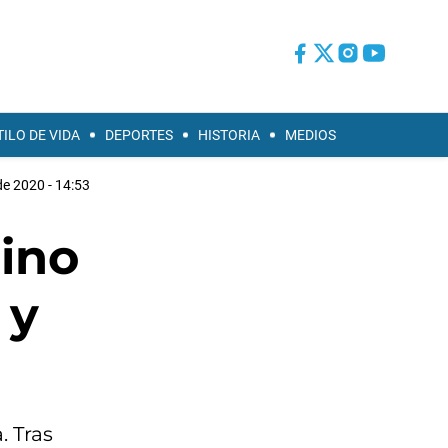
TILO DE VIDA
DEPORTES
HISTORIA
MEDIOS
de 2020 - 14:53
lino
 y
. Tras