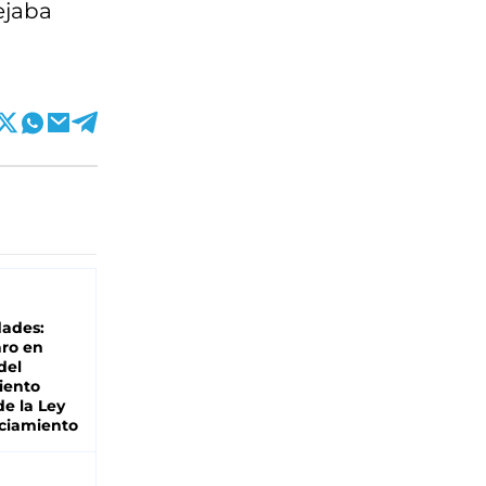
ejaba
dades:
ro en
del
iento
de la Ley
ciamiento