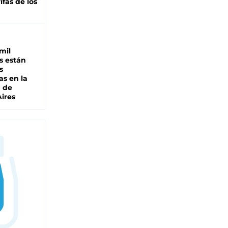
ifas de los
mil
s están
s
as en la
a de
ires