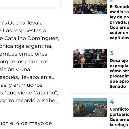
El Senad
media sa
ley de p
? ¿Qué lo lleva a
privada, 
Gobierno
 Las respuestas a
ceder en
 de Catalino Domínguez,
capítulos
ónica roja argentina,
, ambas emociones
Desalojo
Porque los primeros
expropia
aición y una
cómo ser
procedi
después, llevaba en su
que apro
ías, y en muchos
Senado
s “que viene Catalino”;
spiro recordó a Isabel,
Conflicto
portuario
Gobierno 
uch el 4 de mayo de
la rebaja