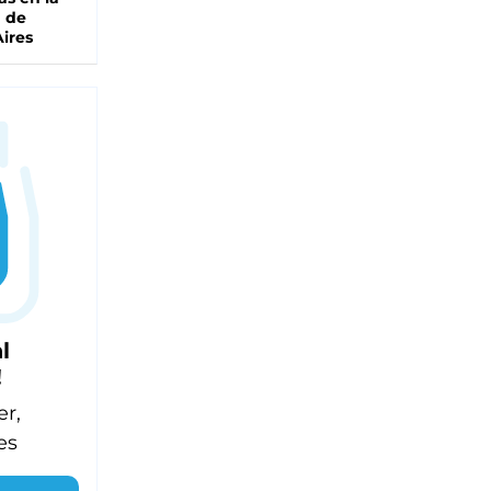
a de
ires
l
!
er,
es