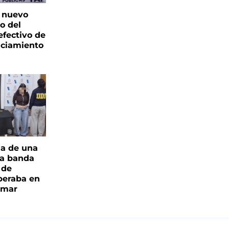
: nuevo
o del
fectivo de
nciamiento
ia de una
a banda
 de
peraba en
amar