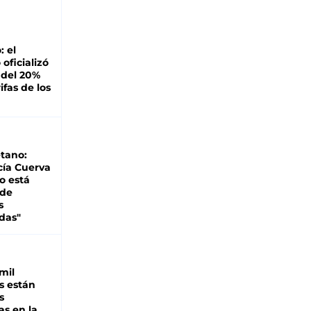
: el
oficializó
 del 20%
ifas de los
tano:
cía Cuerva
o está
 de
s
das"
mil
s están
s
as en la