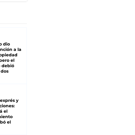
o dio
nción a la
ropiedad
pero el
 debió
 dos
 exprés y
ciones:
á el
miento
bó el