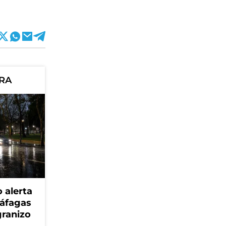
ORA
 alerta
ráfagas
granizo