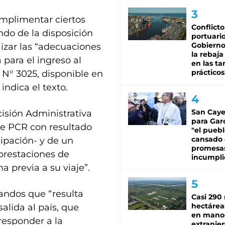
mplimentar ciertos
Conflicto
undo de la disposición
portuario
Gobierno 
lizar las “adecuaciones
la rebaja
 para el ingreso al
en las tar
prácticos
n N° 3025, disponible en
indica el texto.
San Caye
cisión Administrativa
para Gar
e PCR con resultado
"el puebl
cansado
ipación- y de un
promesa
prestaciones de
incumpli
a previa a su viaje”.
andos que “resulta
Casi 290 
hectárea
alida al país, que
en mano
responder a la
extranjer