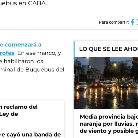
uebus en CABA.
Para compartir:
se comenzará a
LO QUE SE LEE AH
trofes
. En ese marco, y
e habilitaron los
erminal de Buquebus del
n reclamo del
 Ley de
Media provincia bajo
naranja por lluvias, 
de viento y posible 
re cayó una banda de