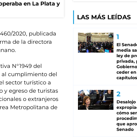
operaba en La Plata y
LAS MÁS LEÍDAS
 3460/2020, publicada
firma de la directora
El Senad
gnano.
media sa
ley de p
privada, 
tiva N°1949 del
Gobierno
ceder en
n al cumplimiento del
capítulos
l sector turístico a
 y egreso de turistas
cionales o extranjeros
Desalojo
Área Metropolitana de
expropia
cómo ser
procedi
que apro
Senado