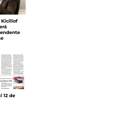
Kicillof
erá
tendente
ne
l 12 de
6