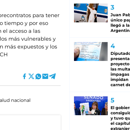
precontratos para tener
Juan Pabl
único pa
 tiempo y por eso
llegó a la
 el acceso a las
Argentin
los más vulnerables y
án más expuestos y los
Diputado
MCH
presenta
proyecto
las mult
impagas
impidan 
carnet d
Salud nacional
El gobie
consiguió
y tuvo qu
el capítu
extranjer