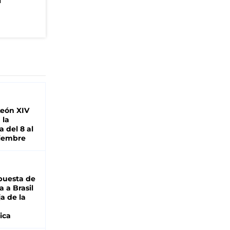
n
León XIV
 la
 del 8 al
viembre
puesta de
 a Brasil
ja de la
ica