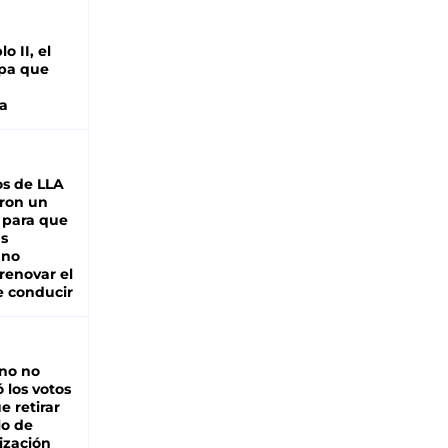
o II, el
pa que
a
s de LLA
ron un
 para que
as
 no
renovar el
e conducir
rno no
 los votos
e retirar
lo de
ización