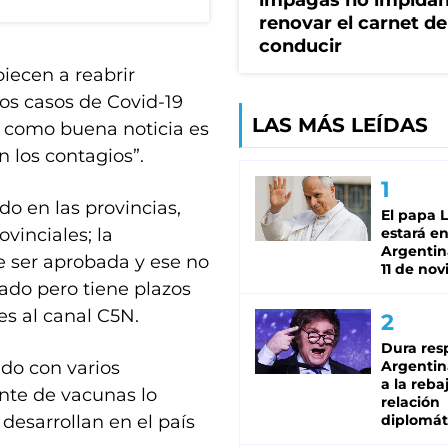
impagas no impida
renovar el carnet de
conducir
iecen a reabrir
os casos de Covid-19
LAS MÁS LEÍDAS
r como buena noticia es
 los contagios”.
do en las provincias,
El papa 
vinciales; la
estará en
Argentina
e ser aprobada y ese no
11 de no
ado pero tiene plazos
es al canal C5N.
Dura res
do con varios
Argentina
a la reba
ente de vacunas lo
relación
 desarrollan en el país
diplomát