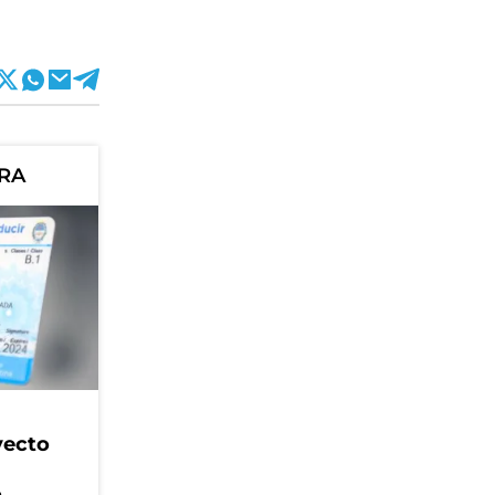
ORA
yecto