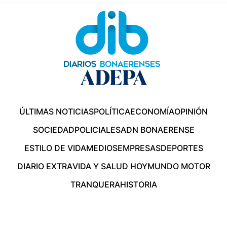
ÚLTIMAS NOTICIAS
POLÍTICA
ECONOMÍA
OPINIÓN
SOCIEDAD
POLICIALES
ADN BONAERENSE
ESTILO DE VIDA
MEDIOS
EMPRESAS
DEPORTES
DIARIO EXTRA
VIDA Y SALUD HOY
MUNDO MOTOR
TRANQUERA
HISTORIA