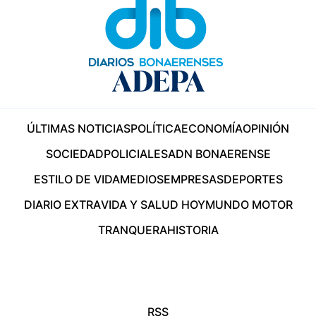
ÚLTIMAS NOTICIAS
POLÍTICA
ECONOMÍA
OPINIÓN
SOCIEDAD
POLICIALES
ADN BONAERENSE
ESTILO DE VIDA
MEDIOS
EMPRESAS
DEPORTES
DIARIO EXTRA
VIDA Y SALUD HOY
MUNDO MOTOR
TRANQUERA
HISTORIA
RSS