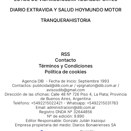
DIARIO EXTRA
VIDA Y SALUD HOY
MUNDO MOTOR
TRANQUERA
HISTORIA
RSS
Contacto
Términos y Condiciones
Política de cookies
Agencia DIB - Fecha de Inicio: Septiembre 1993
Contactos:
publicidad@dib.com.ar
/
vpignaton@dib.com.ar
/
avisosdib@gmail.com
Dirección de las oficinas: Calle 48 Nº 726 Piso 4, La Plata; Provincia
de Buenos Aires, Argentina
Teléfono: +5492215022421 - Whatsapp: +5492215031783
Email:
administracion@dib.com.ar
Registro DNDA Nº 32644856
Nº de edición: 9.890
Editor Responsable: Gonzalo Julián Irazoqui
Empresa propietaria del medio: Diarios Bonaerenses SA