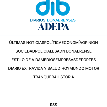
ÚLTIMAS NOTICIAS
POLÍTICA
ECONOMÍA
OPINIÓN
SOCIEDAD
POLICIALES
ADN BONAERENSE
ESTILO DE VIDA
MEDIOS
EMPRESAS
DEPORTES
DIARIO EXTRA
VIDA Y SALUD HOY
MUNDO MOTOR
TRANQUERA
HISTORIA
RSS