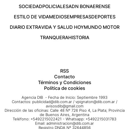
SOCIEDAD
POLICIALES
ADN BONAERENSE
ESTILO DE VIDA
MEDIOS
EMPRESAS
DEPORTES
DIARIO EXTRA
VIDA Y SALUD HOY
MUNDO MOTOR
TRANQUERA
HISTORIA
RSS
Contacto
Términos y Condiciones
Política de cookies
Agencia DIB - Fecha de Inicio: Septiembre 1993
Contactos:
publicidad@dib.com.ar
/
vpignaton@dib.com.ar
/
avisosdib@gmail.com
Dirección de las oficinas: Calle 48 Nº 726 Piso 4, La Plata; Provincia
de Buenos Aires, Argentina
Teléfono: +5492215022421 - Whatsapp: +5492215031783
Email:
administracion@dib.com.ar
Registro DNDA Nº 32644856