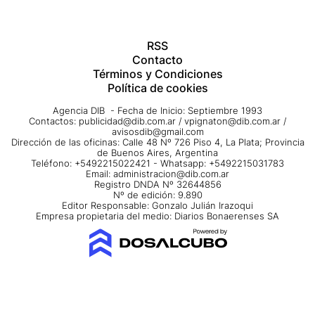
RSS
Contacto
Términos y Condiciones
Política de cookies
Agencia DIB - Fecha de Inicio: Septiembre 1993
Contactos:
publicidad@dib.com.ar
/
vpignaton@dib.com.ar
/
avisosdib@gmail.com
Dirección de las oficinas: Calle 48 Nº 726 Piso 4, La Plata; Provincia
de Buenos Aires, Argentina
Teléfono: +5492215022421 - Whatsapp: +5492215031783
Email:
administracion@dib.com.ar
Registro DNDA Nº 32644856
Nº de edición: 9.890
Editor Responsable: Gonzalo Julián Irazoqui
Empresa propietaria del medio: Diarios Bonaerenses SA