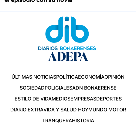
ÚLTIMAS NOTICIAS
POLÍTICA
ECONOMÍA
OPINIÓN
SOCIEDAD
POLICIALES
ADN BONAERENSE
ESTILO DE VIDA
MEDIOS
EMPRESAS
DEPORTES
DIARIO EXTRA
VIDA Y SALUD HOY
MUNDO MOTOR
TRANQUERA
HISTORIA