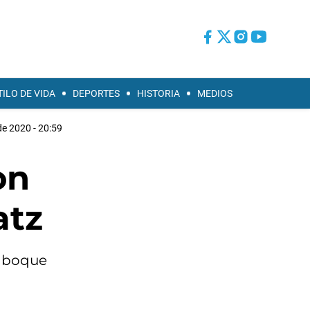
TILO DE VIDA
DEPORTES
HISTORIA
MEDIOS
de 2020 - 20:59
on
atz
l boque