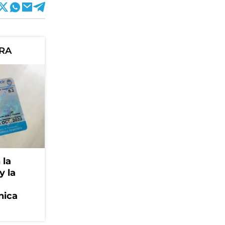
ORA
 la
y la
nica