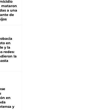
micidio
: mataron
das a una
lante de
hijos
robacia
oto en
le y la
as redes:
ndieron la
hasta
nse
u
ión en
ada
intensa y