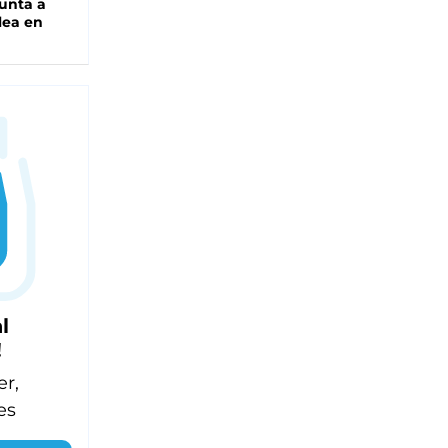
unta a
lea en
l
!
er,
es