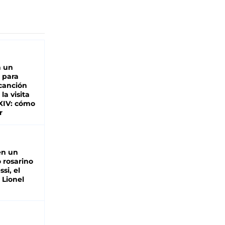
n un
 para
 canción
 la visita
XIV: cómo
r
en un
 rosarino
si, el
 Lionel