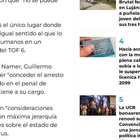
ron que “no se puede
Brutal fe
en Luján
a puñala
joven de
s el único lugar donde
sus tres 
gual sentido al que lo
 humanos en un
Hacía ac
el TOF 6.
con la m
plena cal
a Namer, Guillermo
subía a l
le suspe
r “conceder el arresto
licenica 
do en el penal de
2099
iene a su cargo.
en “consideraciones
La UCR
bonaere
on máxima jerarquía
renovó s
es sobre el estado de
Convenc
una jorn
rus.
política 