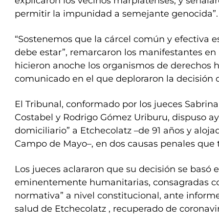
explicaron los vecinos marplatenses, y señala
permitir la impunidad a semejante genocida”.
“Sostenemos que la cárcel común y efectiva e
debe estar”, remarcaron los manifestantes en i
hicieron anoche los organismos de derechos
comunicado en el que deploraron la decisión d
El Tribunal, conformado por los jueces Sabrin
Costabel y Rodrigo Gómez Uriburu, dispuso aye
domiciliario” a Etchecolatz –de 91 años y aloja
Campo de Mayo–, en dos causas penales que t
Los jueces aclararon que su decisión se basó 
eminentemente humanitarias, consagradas c
normativa” a nivel constitucional, ante inform
salud de Etchecolatz , recuperado de coronavi