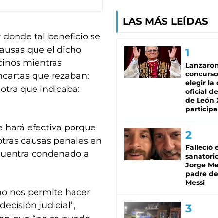
LAS MÁS LEÍDAS
 donde tal beneficio se
causas que el dicho
cinos mientras
Lanzaro
concurso
ncartas que rezaban:
elegir la
otra que indicaba:
oficial de
de León 
participa
 hará efectiva porque
otras causas penales en
Falleció 
cuentra condenado a
sanatorio
Jorge Mes
padre de
Messi
no nos permite hacer
decisión judicial”,