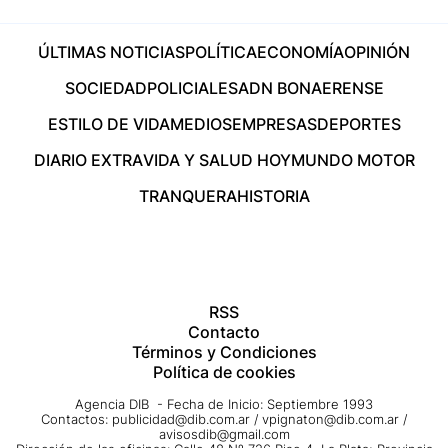
ÚLTIMAS NOTICIAS
POLÍTICA
ECONOMÍA
OPINIÓN
SOCIEDAD
POLICIALES
ADN BONAERENSE
ESTILO DE VIDA
MEDIOS
EMPRESAS
DEPORTES
DIARIO EXTRA
VIDA Y SALUD HOY
MUNDO MOTOR
TRANQUERA
HISTORIA
RSS
Contacto
Términos y Condiciones
Política de cookies
Agencia DIB - Fecha de Inicio: Septiembre 1993
Contactos:
publicidad@dib.com.ar
/
vpignaton@dib.com.ar
/
avisosdib@gmail.com